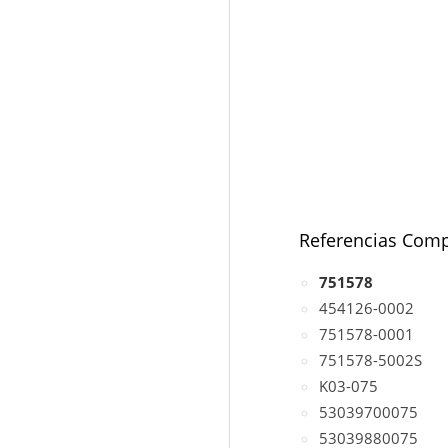
Referencias Comp
751578
454126-0002
751578-0001
751578-5002S
K03-075
53039700075
53039880075