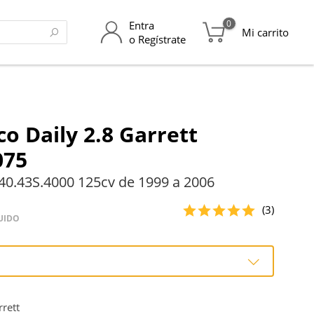
0
Entra
Mi carrito
o Regístrate
co Daily 2.8 Garrett
075
0.43S.4000 125cv de 1999 a 2006
(3)
UIDO
o
rett