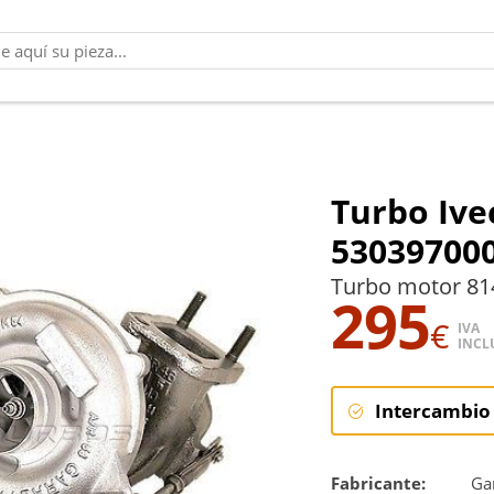
Turbo Ive
53039700
Turbo motor 814
295
€
IVA
INCL
Intercambio
Intercambi
Fabricante:
Gar