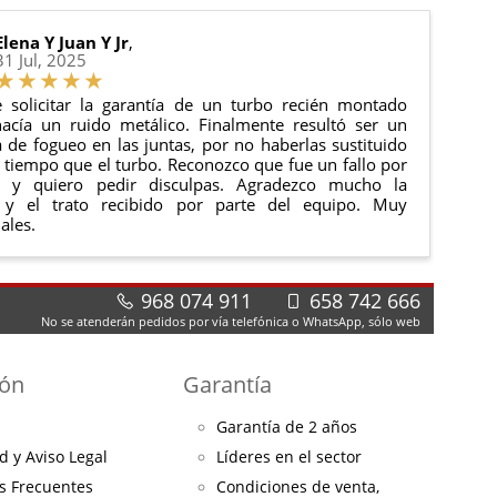
Elena Y Juan Y Jr
,
31 Jul, 2025
 solicitar la garantía de un turbo recién montado
acía un ruido metálico. Finalmente resultó ser un
de fogueo en las juntas, por no haberlas sustituido
tiempo que el turbo. Reconozco que fue un fallo por
e y quiero pedir disculpas. Agradezco mucho la
 y el trato recibido por parte del equipo. Muy
ales.
968 074 911
658 742 666
No se atenderán pedidos por vía telefónica o WhatsApp, sólo web
ión
Garantía
Garantía de 2 años
d y Aviso Legal
Líderes en el sector
s Frecuentes
Condiciones de venta,