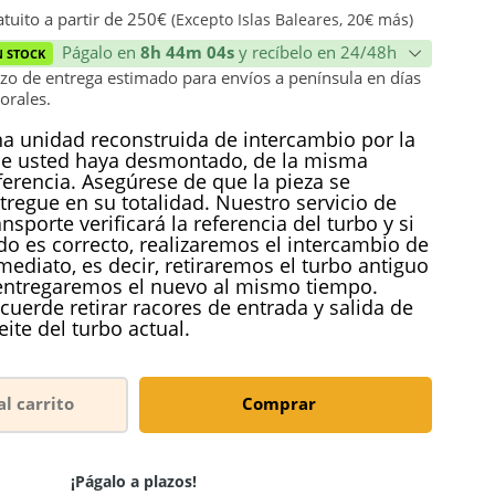
ión
tuito a partir de 250€
(Excepto Islas Baleares, 20€ más)
Págalo en
8h 44m 04s
y recíbelo en 24/48h
N STOCK
zo de entrega estimado para envíos a península en días
orales.
a unidad reconstruida de intercambio por la
e usted haya desmontado, de la misma
ferencia. Asegúrese de que la pieza se
tregue en su totalidad. Nuestro servicio de
ansporte verificará la referencia del turbo y si
do es correcto, realizaremos el intercambio de
mediato, es decir, retiraremos el turbo antiguo
entregaremos el nuevo al mismo tiempo.
cuerde retirar racores de entrada y salida de
eite del turbo actual.
al carrito
Comprar