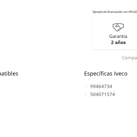
Garantía
2 años
Compar
atibles
Específicas Iveco
99464734
504071574