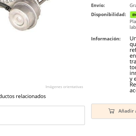
Envío:
Reconstrucc
Gra
Disponibilidad:
E
Pla
lab
Un
Información:
qu
re
en
tr
to
in
y 
Re
Imágenes orientativas
ac
ductos relacionados
Añadir 
8