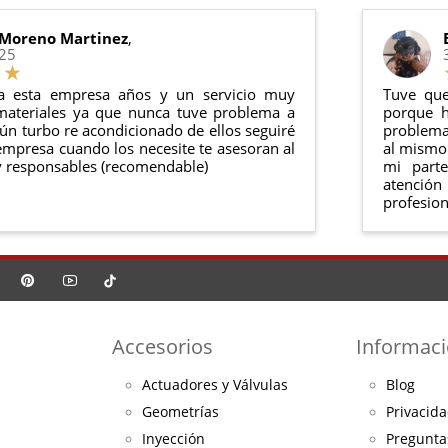
o debe haber sido montado ni manipulado
rse en su
embalaje original
y en
perfectas condiciones
 Moreno Martinez
,
025
a esta empresa años y un servicio muy
Tuve que
materiales ya que nunca tuve problema a
porque h
ún turbo re acondicionado de ellos seguiré
problema 
mpresa cuando los necesite te asesoran al
al mismo 
 responsables (recomendable)
mi part
atención
profesion
Accesorios
Informac
Actuadores y Válvulas
Blog
Geometrías
Privacida
Inyección
Pregunta