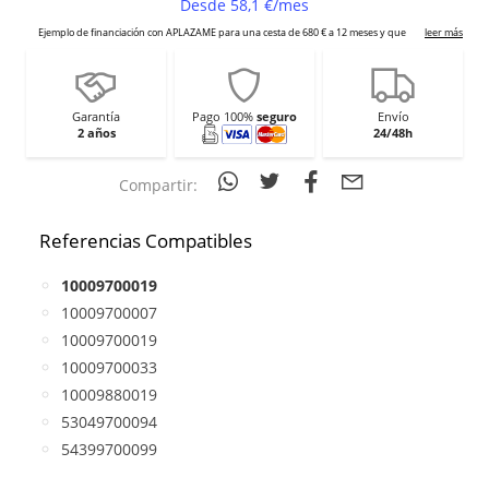
Garantía
Pago 100%
seguro
Envío
2 años
24/48h
Compartir:
Referencias Compatibles
10009700019
10009700007
10009700019
10009700033
10009880019
53049700094
54399700099