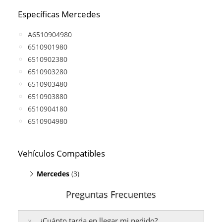
Específicas Mercedes
A6510904980
6510901980
6510902380
6510903280
6510903480
6510903880
6510904180
6510904980
Vehículos Compatibles
Mercedes
(3)
C220 W204
(motor OM 651 DE 22 LA)
Preguntas Frecuentes
E220 W212
(motor OM 651 DE 22 LA)
GLK 220 CDI X204
(motor OM 651 DE 22 LA)
¿Cuánto tarda en llegar mi pedido?