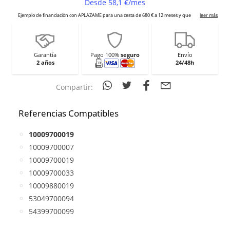
Garantía
Pago 100%
seguro
Envío
2 años
24/48h
Compartir:
Referencias Compatibles
10009700019
10009700007
10009700019
10009700033
10009880019
53049700094
54399700099