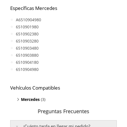
Específicas Mercedes
A6510904980
6510901980
6510902380
6510903280
6510903480
6510903880
6510904180
6510904980
Vehículos Compatibles
Mercedes
(3)
C220 W204
(motor OM 651 DE 22 LA)
Preguntas Frecuentes
E220 W212
(motor OM 651 DE 22 LA)
GLK 220 CDI X204
(motor OM 651 DE 22 LA)
¿Cuánto tarda en llegar mi pedido?