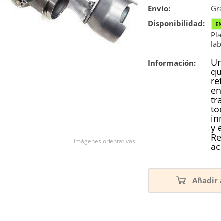
Envío:
Reconstrucc
Gra
Disponibilidad:
E
Nuevo
Pla
lab
Un
Información:
qu
re
en
tr
to
in
y 
Re
Imágenes orientativas
ac
Añadir 