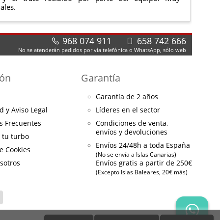
ales.
968 074 911
658 742 666
No se atenderán pedidos por vía telefónica o WhatsApp, sólo web
ión
Garantía
Garantía de 2 años
d y Aviso Legal
Líderes en el sector
s Frecuentes
Condiciones de venta,
envíos y devoluciones
a tu turbo
Envíos 24/48h a toda España
de Cookies
(No se envía a Islas Canarias)
sotros
Envíos gratis a partir de 250€
(Excepto Islas Baleares, 20€ más)