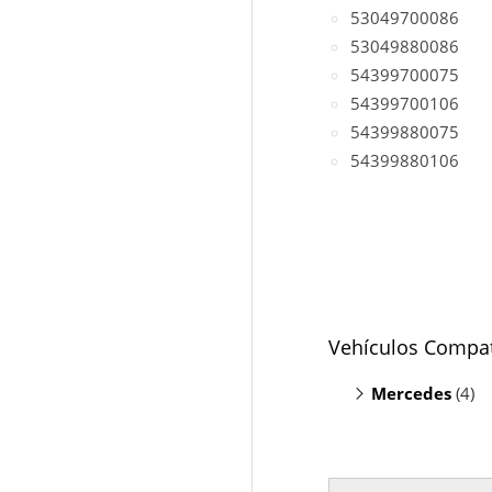
53049700086
53049880086
54399700075
54399700106
54399880075
54399880106
Vehículos Compat
Mercedes
(4)
E200 S212
(
Sprinter 216
Sprinter 316