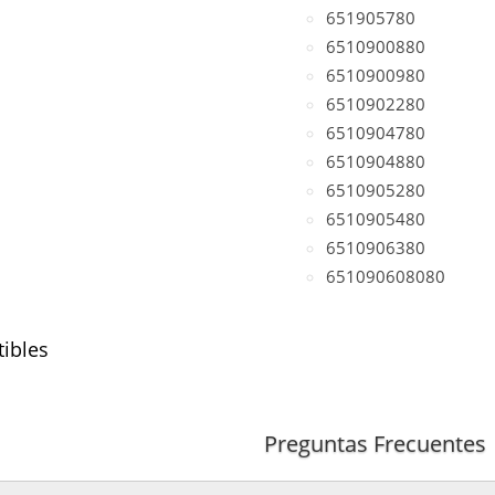
651905780
6510900880
6510900980
6510902280
6510904780
6510904880
6510905280
6510905480
6510906380
651090608080
ibles
motor A651)
Preguntas Frecuentes
 CDI
(motor A651)
 CDI
(motor A651)