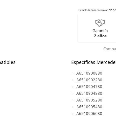
Garantía
2 años
Compar
atibles
Específicas Mercede
A6510900880
A6510902280
A6510904780
A6510904880
A6510905280
A6510905480
A6510906080