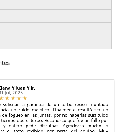
izas tu pedido antes de las
17:00 h
.
es.
nto del pedido para que puedas localizar tu paquete
uación).
anque y compresores de aire acondicionado.
cha de entrega.
ntes
 estado de tu pedido.
ciones generales
para más información.
Elena Y Juan Y Jr
,
31 Jul, 2025
 solicitar la garantía de un turbo recién montado
acía un ruido metálico. Finalmente resultó ser un
de fogueo en las juntas, por no haberlas sustituido
tiempo que el turbo. Reconozco que fue un fallo por
e y quiero pedir disculpas. Agradezco mucho la
 y el trato recibido por parte del equipo. Muy