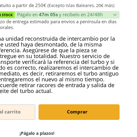
ión
tuito a partir de 250€
(Excepto Islas Baleares, 20€ más)
Págalo en
47m 05s
y recíbelo en 24/48h
N STOCK
zo de entrega estimado para envíos a península en días
orales.
a unidad reconstruida de intercambio por la
e usted haya desmontado, de la misma
ferencia. Asegúrese de que la pieza se
tregue en su totalidad. Nuestro servicio de
ansporte verificará la referencia del turbo y si
do es correcto, realizaremos el intercambio de
mediato, es decir, retiraremos el turbo antiguo
entregaremos el nuevo al mismo tiempo.
cuerde retirar racores de entrada y salida de
eite del turbo actual.
al carrito
Comprar