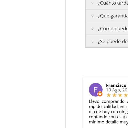
¿Cuánto tarda
Sprinter 416
¿Qué garantía
Península:
Entrega
¿Cómo puedo 
Islas Baleares:
El t
La garantía varía se
Los plazos pueden va
¿Se puede dev
3 años de ga
Te enviaremos un co
2 años de ga
en todo momento.
6 meses de g
Sí, puedes devolver
Además, desde tu
p
Todas nuestras gara
Condiciones:
El producto
n
Debe devolve
Francisco
13 Ago, 2
Llevo comprando 
rápido calidad en 
día de hoy con ning
contando con esta e
mínimo detalle muy