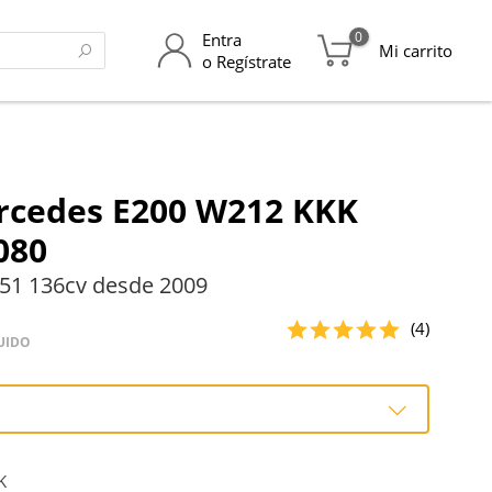
0
Entra
Mi carrito
o Regístrate
rcedes E200 W212 KKK
080
51 136cv desde 2009
(4)
UIDO
o
K