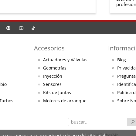
profesion
Accesorios
Informac
Actuadores y Válvulas
Blog
Geometrías
Privacida
Inyección
Pregunta
mbio
Sensores
Identific
Kits de Juntas
Política 
 Turbos
Motores de arranque
Sobre No
 y para mejorar su experiencia de uso del sitio web.
©2026
Turbos24h