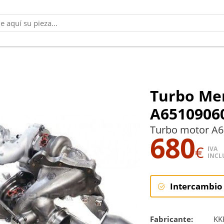
Turbo Me
A6510906
Turbo motor A6
680
€
IVA
INCL
Intercambio
Intercambi
Fabricante:
KK