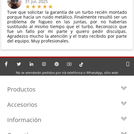
31 Jul, 2025
Tuve que solicitar la garantía de un turbo recién montado
porque hacía un ruido metálico. Finalmente resultó ser un
problema de fogueo en las juntas, por no haberlas
sustituido al mismo tiempo que el turbo. Reconozco que
fue un fallo por mi parte y quiero pedir disculpas.
Agradezco mucho la atención y el trato recibido por parte
del equipo. Muy profesionales.
No se atenderán pedidos por vía telefónica o WhatsApp, sólo web
Productos
Todos los Turbos
Accesorios
Turbos por Marca
Actuadores y Válvulas
Turbos Nuevos
Información
Geometrías
Turbos de Intercambio
Blog
Inyección
Cartuchos