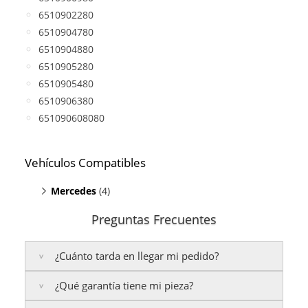
6510902280
6510904780
6510904880
6510905280
6510905480
6510906380
651090608080
Vehículos Compatibles
Mercedes
(4)
E200 S212
(motor A651)
Preguntas Frecuentes
Sprinter 216 CDI
(motor A651)
Sprinter 316 CDI
(motor A651)
¿Cuánto tarda en llegar mi pedido?
Sprinter 416 CDI
(motor A651)
¿Qué garantía tiene mi pieza?
Península:
Entregamos en un plazo estimado de
24
a 48 horas laborables
, si realizas tu pedido antes de