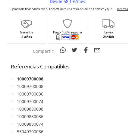
Garantía
Pago 100%
seguro
Envío
2 años
24/48h
Compartir:
Referencias Compatibles
10009700008
10009700008
10009700036
10009700074
10009880008
10009880036
10009880074
53049700086