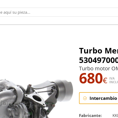
Turbo Me
53049700
Turbo motor OM
680
€
IVA
INCL
Intercambio
Intercambi
Fabricante:
KK