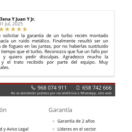
Elena Y Juan Y Jr
,
31 Jul, 2025
 solicitar la garantía de un turbo recién montado
acía un ruido metálico. Finalmente resultó ser un
de fogueo en las juntas, por no haberlas sustituido
tiempo que el turbo. Reconozco que fue un fallo por
e y quiero pedir disculpas. Agradezco mucho la
 y el trato recibido por parte del equipo. Muy
ales.
968 074 911
658 742 666
No se atenderán pedidos por vía telefónica o WhatsApp, sólo web
ión
Garantía
Garantía de 2 años
d y Aviso Legal
Líderes en el sector