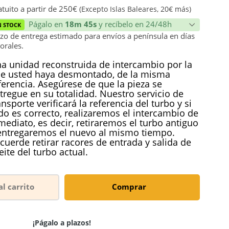
ión
tuito a partir de 250€
(Excepto Islas Baleares, 20€ más)
Págalo en
18m 45s
y recíbelo en 24/48h
N STOCK
zo de entrega estimado para envíos a península en días
orales.
a unidad reconstruida de intercambio por la
e usted haya desmontado, de la misma
ferencia. Asegúrese de que la pieza se
tregue en su totalidad. Nuestro servicio de
ansporte verificará la referencia del turbo y si
do es correcto, realizaremos el intercambio de
mediato, es decir, retiraremos el turbo antiguo
entregaremos el nuevo al mismo tiempo.
cuerde retirar racores de entrada y salida de
eite del turbo actual.
al carrito
Comprar