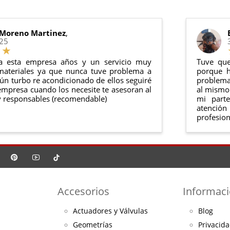
o debe haber sido montado ni manipulado
rse en su
embalaje original
y en
perfectas condiciones
 Moreno Martinez
,
025
a esta empresa años y un servicio muy
Tuve que
materiales ya que nunca tuve problema a
porque h
ún turbo re acondicionado de ellos seguiré
problema 
mpresa cuando los necesite te asesoran al
al mismo 
 responsables (recomendable)
mi part
atención
profesion
Accesorios
Informac
Actuadores y Válvulas
Blog
Geometrías
Privacida