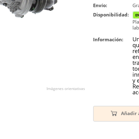
Envío:
Reconstrucc
Gra
Disponibilidad:
E
Pla
lab
Un
Información:
qu
re
en
tr
to
in
y 
Re
Imágenes orientativas
ac
Añadir 