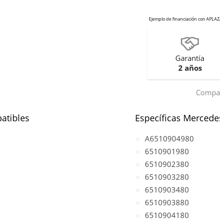
Garantía
2 años
Compar
atibles
Específicas Mercede
A6510904980
6510901980
6510902380
6510903280
6510903480
6510903880
6510904180