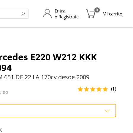
0
Entra
Mi carrito
o Regístrate
rcedes E220 W212 KKK
094
 651 DE 22 LA 170cv desde 2009
(1)
UIDO
o
K