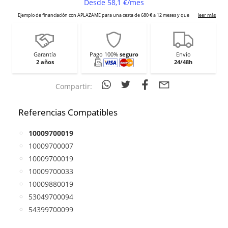
Garantía
Pago 100%
seguro
Envío
2 años
24/48h
Compartir:
Referencias Compatibles
10009700019
10009700007
10009700019
10009700033
10009880019
53049700094
54399700099