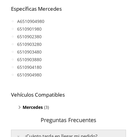
Específicas Mercedes
A6510904980
6510901980
6510902380
6510903280
6510903480
6510903880
6510904180
6510904980
Vehículos Compatibles
Mercedes
(3)
C220 W204
(motor OM 651 DE 22 LA)
Preguntas Frecuentes
C250 W204
(motor OM 651 DE 22 LA)
GLK 220 CDI X204
(motor OM 651 DE 22 LA)
¿Cuánto tarda en llegar mi pedido?