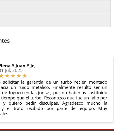
es.
nto del pedido para que puedas localizar tu paquete
uación).
anque y compresores de aire acondicionado.
cha de entrega.
ntes
 estado de tu pedido.
ciones generales
para más información.
Elena Y Juan Y Jr
,
31 Jul, 2025
 solicitar la garantía de un turbo recién montado
acía un ruido metálico. Finalmente resultó ser un
de fogueo en las juntas, por no haberlas sustituido
tiempo que el turbo. Reconozco que fue un fallo por
e y quiero pedir disculpas. Agradezco mucho la
 y el trato recibido por parte del equipo. Muy
ales.