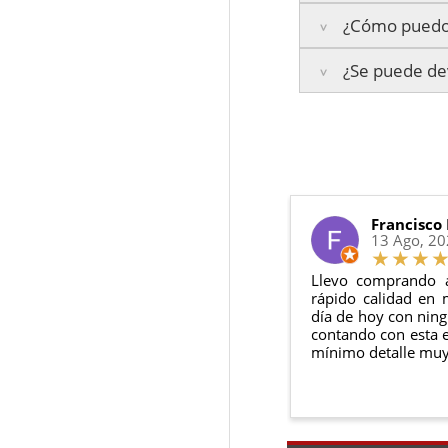
¿Cómo puedo 
Islas Baleares:
El t
La garantía varía se
Los plazos pueden va
¿Se puede dev
3 años de ga
Te enviaremos un co
2 años de ga
en todo momento.
6 meses de g
Sí, puedes devolver
Además, desde tu
p
Todas nuestras gara
Condiciones:
El producto
n
Debe devolve
Francisco
13 Ago, 2
Llevo comprando 
rápido calidad en 
día de hoy con ning
contando con esta e
mínimo detalle muy