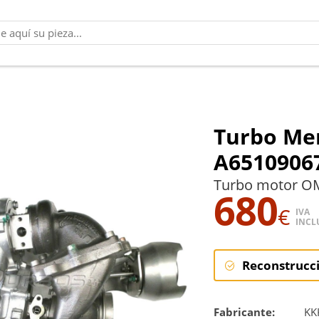
Turbo Me
A6510906
Turbo motor OM
680
€
IVA
INCL
Reconstrucc
Reconstruc
Fabricante:
KK