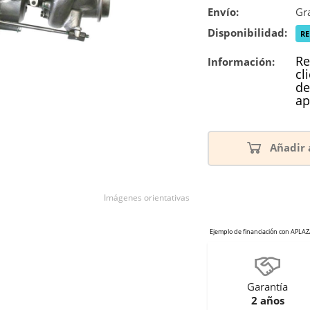
Envío:
Gra
Disponibilidad:
R
Re
Información:
cl
de
ap
Añadir 
Imágenes orientativas
Garantía
2 años