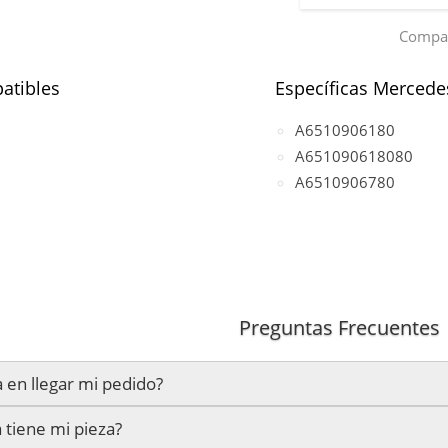
Compar
atibles
Específicas Mercede
A6510906180
A651090618080
A6510906780
Preguntas Frecuentes
 en llegar mi pedido?
 tiene mi pieza?
mos en un plazo estimado de
24 a 48 horas laborables
, si real