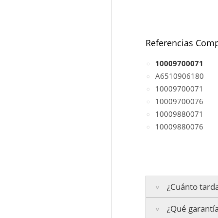
Referencias Comp
10009700071
A6510906180
10009700071
10009700076
10009880071
10009880076
¿Cuánto tarda
¿Qué garantía
Península:
Entrega