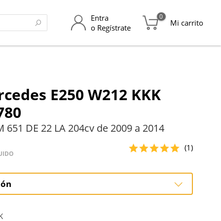
0
Entra
Mi carrito
o Regístrate
rcedes E250 W212 KKK
780
 651 DE 22 LA 204cv de 2009 a 2014
(1)
UIDO
ión
ción
K