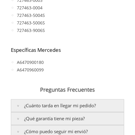
727463-0003
727463-0004
727463-5004S
727463-5006S
727463-9006S
Específicas Mercedes
A6470900180
A6470960099
Preguntas Frecuentes
¿Cuánto tarda en llegar mi pedido?
¿Qué garantía tiene mi pieza?
Península:
Entregamos en un plazo estimado de
24
a 48 horas laborables
, si realizas tu pedido antes de
¿Cómo puedo seguir mi envió?
las
17:00 h
.
La garantía varía según el tipo de producto: