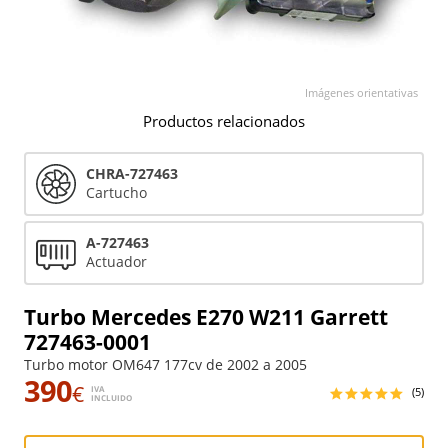
Imágenes orientativas
Productos relacionados
CHRA-727463
Cartucho
A-727463
Actuador
Turbo Mercedes E270 W211 Garrett
727463-0001
Turbo motor OM647 177cv de 2002 a 2005
390
€
IVA
(5)
INCLUIDO