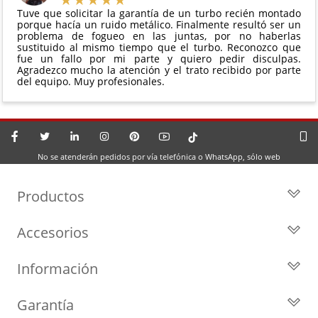
Tuve que solicitar la garantía de un turbo recién montado
porque hacía un ruido metálico. Finalmente resultó ser un
problema de fogueo en las juntas, por no haberlas
sustituido al mismo tiempo que el turbo. Reconozco que
fue un fallo por mi parte y quiero pedir disculpas.
Agradezco mucho la atención y el trato recibido por parte
del equipo. Muy profesionales.
No se atenderán pedidos por vía telefónica o WhatsApp, sólo web
Productos
Todos los Turbos
Accesorios
Turbos por Marca
Actuadores y Válvulas
Turbos Nuevos
Información
Geometrías
Turbos de Intercambio
Blog
Inyección
Cartuchos
Garantía
Privacidad y Aviso Legal
Sensores