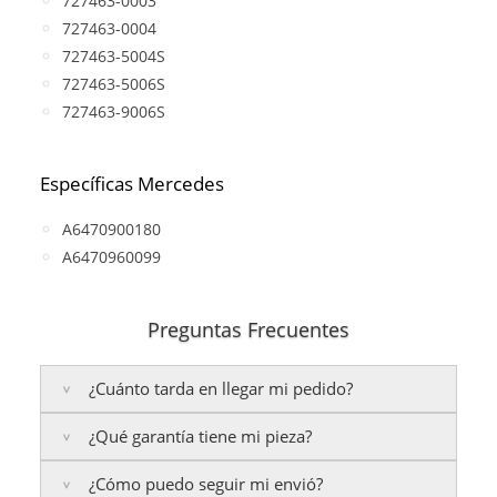
727463-0003
727463-0004
727463-5004S
727463-5006S
727463-9006S
Específicas Mercedes
A6470900180
A6470960099
Preguntas Frecuentes
¿Cuánto tarda en llegar mi pedido?
¿Qué garantía tiene mi pieza?
Península:
Entregamos en un plazo estimado de
24
a 48 horas laborables
, si realizas tu pedido antes de
¿Cómo puedo seguir mi envió?
las
17:00 h
.
La garantía varía según el tipo de producto: