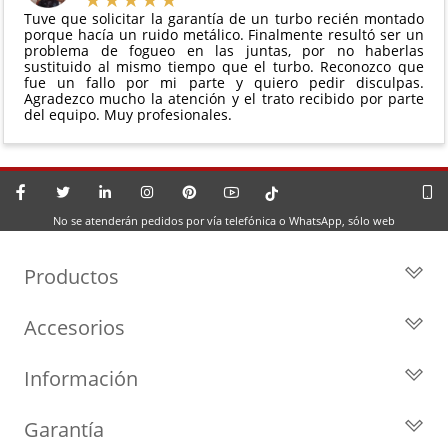
Tuve que solicitar la garantía de un turbo recién montado
porque hacía un ruido metálico. Finalmente resultó ser un
problema de fogueo en las juntas, por no haberlas
sustituido al mismo tiempo que el turbo. Reconozco que
fue un fallo por mi parte y quiero pedir disculpas.
Agradezco mucho la atención y el trato recibido por parte
del equipo. Muy profesionales.
No se atenderán pedidos por vía telefónica o WhatsApp, sólo web
Productos
Todos los Turbos
Accesorios
Turbos por Marca
Actuadores y Válvulas
Turbos Nuevos
Información
Geometrías
Turbos de Intercambio
Blog
Inyección
Cartuchos
Garantía
Privacidad y Aviso Legal
Sensores