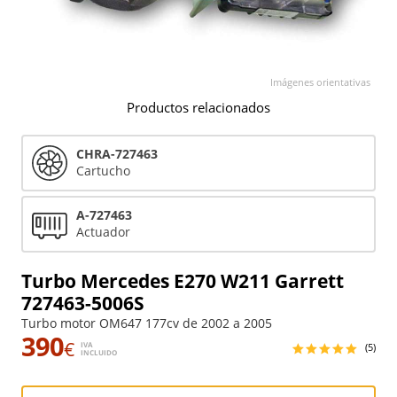
Imágenes orientativas
Productos relacionados
CHRA-727463
Cartucho
A-727463
Actuador
Turbo Mercedes E270 W211 Garrett
727463-5006S
Turbo motor OM647 177cv de 2002 a 2005
390
€
IVA
(5)
INCLUIDO