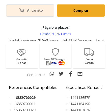
Al carrito
Comprar
Garantía
Pago 100%
seguro
Envío
2 años
24/48h
Compartir:
Referencias Compatibles
Específicas Renault
16359700029
144113657R
16359700011
144116419R
16359700029
144116763R