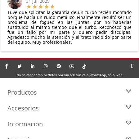
31 Jul, 2025
Tuve que solicitar la garantía de un turbo recién montado
porque hacía un ruido metálico. Finalmente resultó ser un
problema de fogueo en las juntas, por no haberlas
sustituido al mismo tiempo que el turbo. Reconozco que
fue un fallo por mi parte y quiero pedir disculpas.
Agradezco mucho la atención y el trato recibido por parte
del equipo. Muy profesionales.
No se atenderán pedidos por vía telefónica o WhatsApp, sólo web
Productos
Todos los Turbos
Accesorios
Turbos por Marca
Actuadores y Válvulas
Turbos Nuevos
Información
Geometrías
Turbos de Intercambio
Blog
Inyección
Cartuchos