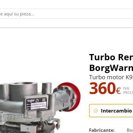
Turbo Ren
BorgWarn
Turbo motor K9
360
€
IVA
INCL
Intercambio
Intercambi
Fabricante:
Bo