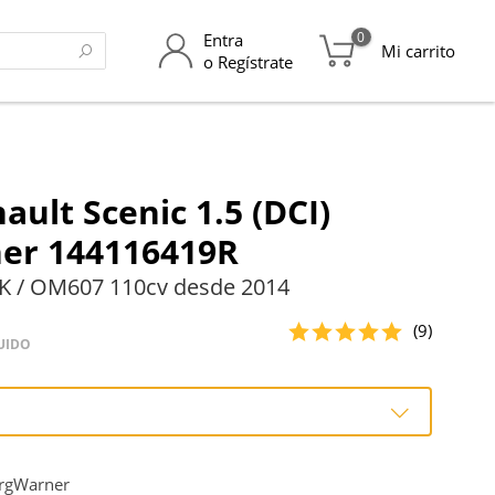
0
Entra
Mi carrito
o Regístrate
ault Scenic 1.5 (DCI)
er 144116419R
K / OM607 110cv desde 2014
(9)
UIDO
o
rgWarner