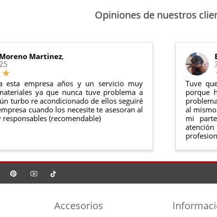
arantía
: Inyectores de intercambio, actuadores, motores de arr
 cualquier producto en el plazo de
14 días naturales
desde la fe
Opiniones de nuestros clie
anel de usuario
en nuestra web puedes ver en todo momento el
ntías cumplen con la legislación vigente. Consulta nuestras
condi
o debe haber sido montado ni manipulado
rse en su
embalaje original
y en
perfectas condiciones
 Moreno Martinez
,
025
a esta empresa años y un servicio muy
Tuve que
materiales ya que nunca tuve problema a
porque h
ún turbo re acondicionado de ellos seguiré
problema 
mpresa cuando los necesite te asesoran al
al mismo 
 responsables (recomendable)
mi part
atención
profesion
Accesorios
Informac