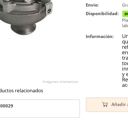
Envío:
Reconstrucc
Gra
Disponibilidad:
E
Pla
lab
Un
Información:
qu
re
en
tr
to
in
y 
Re
Imágenes orientativas
ac
ductos relacionados
Añadir 
700029