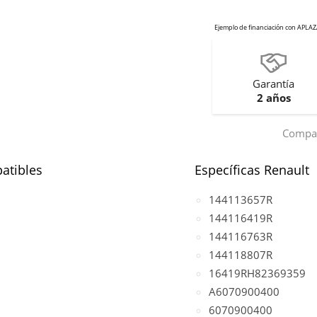
Garantía
2 años
Compar
atibles
Específicas Renault
144113657R
144116419R
144116763R
144118807R
16419RH82369359
A6070900400
6070900400