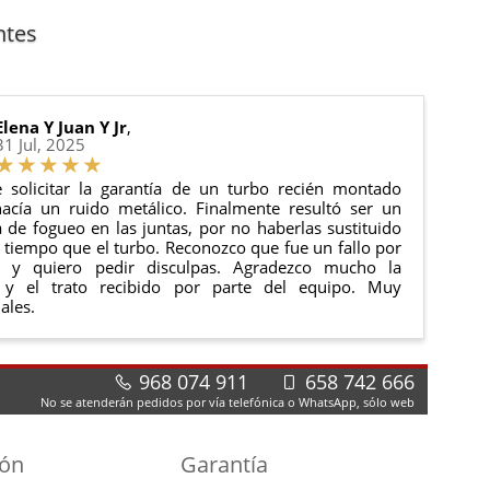
anque y compresores de aire acondicionado.
cha de entrega.
ntes
 estado de tu pedido.
ciones generales
para más información.
Elena Y Juan Y Jr
,
31 Jul, 2025
 solicitar la garantía de un turbo recién montado
acía un ruido metálico. Finalmente resultó ser un
de fogueo en las juntas, por no haberlas sustituido
tiempo que el turbo. Reconozco que fue un fallo por
e y quiero pedir disculpas. Agradezco mucho la
 y el trato recibido por parte del equipo. Muy
ales.
968 074 911
658 742 666
No se atenderán pedidos por vía telefónica o WhatsApp, sólo web
ión
Garantía