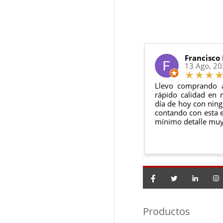
6 meses de g
Sí, puedes devolver
Además, desde tu
p
Todas nuestras gara
Condiciones:
El producto
n
Debe devolve
Francisco
13 Ago, 2
Llevo comprando 
rápido calidad en 
día de hoy con ning
contando con esta e
mínimo detalle muy
Productos