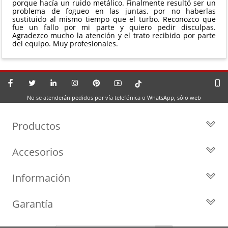
porque hacía un ruido metálico. Finalmente resultó ser un
problema de fogueo en las juntas, por no haberlas
sustituido al mismo tiempo que el turbo. Reconozco que
fue un fallo por mi parte y quiero pedir disculpas.
Agradezco mucho la atención y el trato recibido por parte
del equipo. Muy profesionales.
No se atenderán pedidos por vía telefónica o WhatsApp, sólo web
Productos
Todos los Turbos
Accesorios
Turbos por Marca
Actuadores y Válvulas
Turbos Nuevos
Información
Geometrías
Turbos de Intercambio
Blog
Inyección
Cartuchos
Garantía
Privacidad y Aviso Legal
Sensores
Reconstrucción de Turbos
Garantía de 2 años
Preguntas Frecuentes
Kits de Juntas