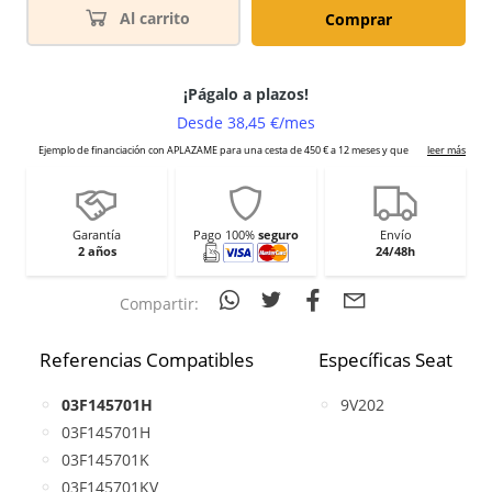
Al carrito
Comprar
Garantía
Pago 100%
seguro
Envío
2 años
24/48h
Compartir:
Referencias Compatibles
Específicas Seat
03F145701H
9V202
03F145701H
03F145701K
03F145701KV