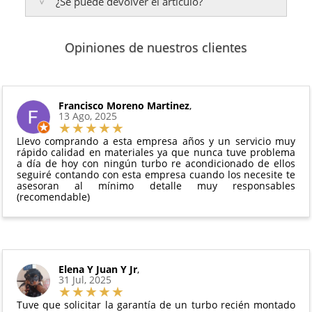
Islas Baleares:
¿Se puede devolver el artículo?
El tiempo estimado de entrega es de
3 años de garantía
: Para productos nuevos
Te enviaremos un correo electrónico con la factura
48 a 72 horas laborables
.
adquiridos por consumidores finales.
de venta, incluyendo el seguimiento del pedido para
2 años de garantía
: Para el resto de productos
que puedas localizar tu paquete en todo momento.
Sí, puedes devolver cualquier producto en el plazo
Los plazos pueden variar según el destino y la
(excepto los indicados a continuación).
Opiniones de nuestros clientes
de
14 días naturales
desde la fecha de entrega.
disponibilidad del producto.
6 meses de garantía
: Inyectores de
Además, desde tu
panel de usuario
en nuestra web
intercambio, actuadores, motores de arranque
puedes ver en todo momento el estado de tu
Condiciones:
y compresores de aire acondicionado.
pedido.
El producto
no debe haber sido montado ni
Francisco Moreno Martinez
,
Todas nuestras garantías cumplen con la legislación
13 Ago, 2025
manipulado
vigente. Consulta nuestras
condiciones generales
Debe devolverse en su
embalaje original
y en
para más información.
Llevo comprando a esta empresa años y un servicio muy
perfectas condiciones
rápido calidad en materiales ya que nunca tuve problema
a día de hoy con ningún turbo re acondicionado de ellos
seguiré contando con esta empresa cuando los necesite te
asesoran al mínimo detalle muy responsables
(recomendable)
Elena Y Juan Y Jr
,
31 Jul, 2025
Tuve que solicitar la garantía de un turbo recién montado