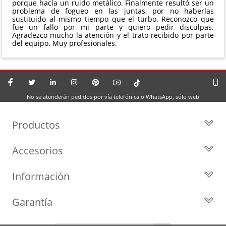
porque hacía un ruido metálico. Finalmente resultó ser un
problema de fogueo en las juntas, por no haberlas
sustituido al mismo tiempo que el turbo. Reconozco que
fue un fallo por mi parte y quiero pedir disculpas.
Agradezco mucho la atención y el trato recibido por parte
del equipo. Muy profesionales.
No se atenderán pedidos por vía telefónica o WhatsApp, sólo web
Productos
Todos los Turbos
Accesorios
Turbos por Marca
Actuadores y Válvulas
Turbos Nuevos
Información
Geometrías
Turbos de Intercambio
Blog
Inyección
Cartuchos
Garantía
Privacidad y Aviso Legal
Sensores
Reconstrucción de Turbos
Garantía de 2 años
Preguntas Frecuentes
Kits de Juntas