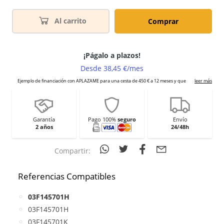
Al carrito
Comprar
Garantía
Pago 100%
seguro
Envío
2 años
24/48h
Compartir:
Referencias Compatibles
03F145701H
03F145701H
03F145701K