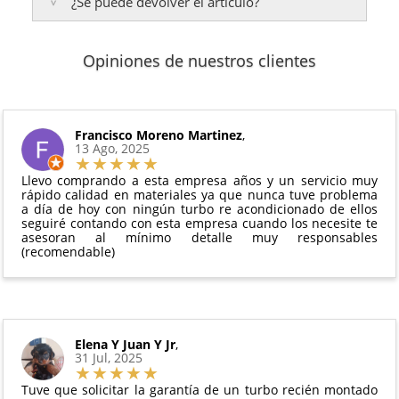
Islas Baleares:
¿Se puede devolver el artículo?
El tiempo estimado de entrega es de
3 años de garantía
: Para productos nuevos
Te enviaremos un correo electrónico con la factura
48 a 72 horas laborables
.
adquiridos por consumidores finales.
de venta, incluyendo el seguimiento del pedido para
2 años de garantía
: Para el resto de productos
que puedas localizar tu paquete en todo momento.
Sí, puedes devolver cualquier producto en el plazo
Los plazos pueden variar según el destino y la
(excepto los indicados a continuación).
Opiniones de nuestros clientes
de
14 días naturales
desde la fecha de entrega.
disponibilidad del producto.
6 meses de garantía
: Inyectores de
Además, desde tu
panel de usuario
en nuestra web
intercambio, actuadores, motores de arranque
puedes ver en todo momento el estado de tu
Condiciones:
y compresores de aire acondicionado.
pedido.
El producto
no debe haber sido montado ni
Francisco Moreno Martinez
,
Todas nuestras garantías cumplen con la legislación
13 Ago, 2025
manipulado
vigente. Consulta nuestras
condiciones generales
Debe devolverse en su
embalaje original
y en
para más información.
Llevo comprando a esta empresa años y un servicio muy
perfectas condiciones
rápido calidad en materiales ya que nunca tuve problema
a día de hoy con ningún turbo re acondicionado de ellos
seguiré contando con esta empresa cuando los necesite te
asesoran al mínimo detalle muy responsables
(recomendable)
Elena Y Juan Y Jr
,
31 Jul, 2025
Tuve que solicitar la garantía de un turbo recién montado