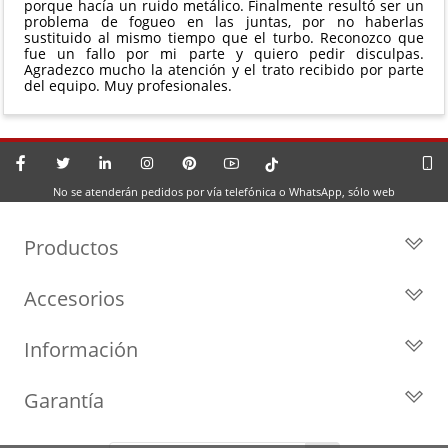
porque hacía un ruido metálico. Finalmente resultó ser un
problema de fogueo en las juntas, por no haberlas
sustituido al mismo tiempo que el turbo. Reconozco que
fue un fallo por mi parte y quiero pedir disculpas.
Agradezco mucho la atención y el trato recibido por parte
del equipo. Muy profesionales.
No se atenderán pedidos por vía telefónica o WhatsApp, sólo web
Productos
Todos los Turbos
Accesorios
Turbos por Marca
Actuadores y Válvulas
Turbos Nuevos
Información
Geometrías
Turbos de Intercambio
Blog
Inyección
Cartuchos
Garantía
Privacidad y Aviso Legal
Sensores
Reconstrucción de Turbos
Garantía de 2 años
Preguntas Frecuentes
Kits de Juntas