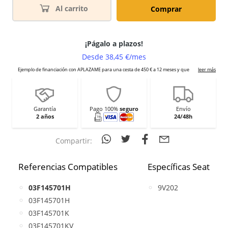
Al carrito
Comprar
Garantía
Pago 100%
seguro
Envío
2 años
24/48h
Compartir:
Referencias Compatibles
Específicas Seat
03F145701H
9V202
03F145701H
03F145701K
03F145701KV