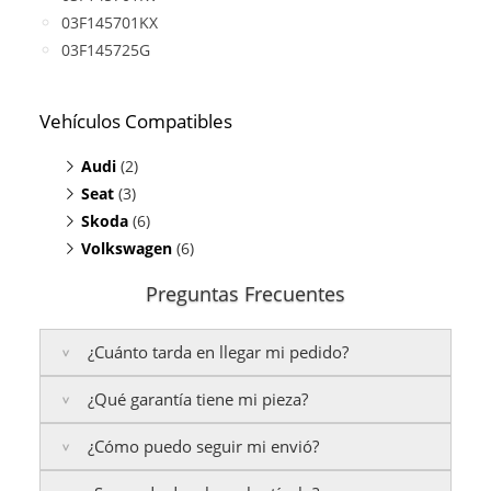
03F145701KX
03F145725G
Vehículos Compatibles
Audi
(2)
Seat
A1 1.2
(3)
(TFSI, motor CBZA / CBZB)
Skoda
A3 1.2
Altea 1.2
(6)
(TFSI, motor CBZA / CBZB)
(TFSI, motor CBZA / CBZB)
Volkswagen
Ibiza 1.2
Fabia 1.2
(TFSI, motor CBZA / CBZB)
(TFSI, motor CBZA / CBZB)
(6)
Toledo 1.2
Octavia 1.2
Beetle 1.2
(TFSI, motor CBZA / CBZB)
(TFSI, motor CBZA / CBZB)
(TFSI, motor CBZA / CBZB)
Preguntas Frecuentes
Praktik 1.2
Caddy 1.2
(TFSI, motor CBZA / CBZB)
(TFSI, motor CBZA / CBZB)
Rapid 1.2
Golf 1.2
(TFSI, motor CBZA / CBZB)
(TFSI, motor CBZA / CBZB)
¿Cuánto tarda en llegar mi pedido?
Roomster 1.2
Jetta 1.2
(TFSI, motor CBZA / CBZB)
(TFSI, motor CBZA / CBZB)
Yeti 1.2
Polo 1.2
(TFSI, motor CBZA / CBZB)
(TFSI, motor CBZA / CBZB)
¿Qué garantía tiene mi pieza?
Península:
Entregamos en un plazo estimado de
24
Touran 1.2
(TFSI, motor CBZA / CBZB)
a 48 horas laborables
, si realizas tu pedido antes de
¿Cómo puedo seguir mi envió?
las
17:00 h
.
La garantía varía según el tipo de producto: