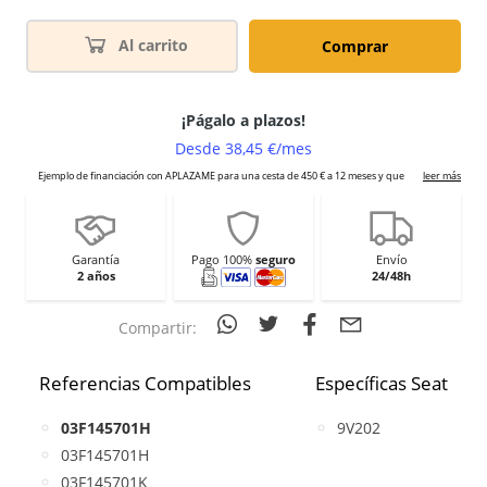
Al carrito
Comprar
Garantía
Pago 100%
seguro
Envío
2 años
24/48h
Compartir:
Referencias Compatibles
Específicas Seat
03F145701H
9V202
03F145701H
03F145701K