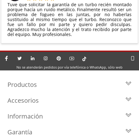
Tuve que solicitar la garantía de un turbo recién montado
porque hacía un ruido metálico. Finalmente resultó ser un
problema de fogueo en las juntas, por no haberlas
sustituido al mismo tiempo que el turbo. Reconozco que
fue un fallo por mi parte y quiero pedir disculpas.
Agradezco mucho la atención y el trato recibido por parte
del equipo. Muy profesionales.
No se atenderán pedidos por vía telefónica o WhatsApp, sólo web
Productos
Todos los Turbos
Accesorios
Turbos por Marca
Actuadores y Válvulas
Turbos Nuevos
Información
Geometrías
Turbos de Intercambio
Blog
Inyección
Cartuchos
Garantía
Privacidad y Aviso Legal
Sensores
Reconstrucción de Turbos