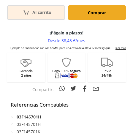
Al carrito
Comprar
Garantía
Pago 100%
seguro
Envío
2 años
24/48h
Compartir:
Referencias Compatibles
03F145701H
03F145701H
03F145701K