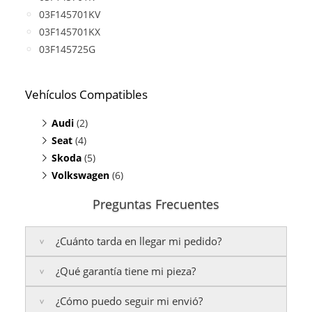
03F145701KV
03F145701KX
03F145725G
Vehículos Compatibles
Audi
(2)
Seat
A1 1.2
(4)
(TFSI, motor CBZA / CBZB)
Skoda
A3 1.2
Altea 1.2
(5)
(TFSI, motor CBZA / CBZB)
(TFSI, motor CBZA / CBZB)
Volkswagen
Ibiza 1.2
Fabia 1.2
(TFSI, motor CBZA / CBZB)
(TFSI, motor CBZA / CBZB)
(6)
Leon 1.2
Octavia 1.2
Beetle 1.2
(TFSI, motor CBZA / CBZB)
(TFSI, motor CBZA / CBZB)
(TFSI, motor CBZA / CBZB)
Preguntas Frecuentes
Toledo 1.2
Praktik 1.2
Caddy 1.2
(TFSI, motor CBZA / CBZB)
(TFSI, motor CBZA / CBZB)
(TFSI, motor CBZA / CBZB)
Rapid 1.2
Golf 1.2
(TFSI, motor CBZA / CBZB)
(TFSI, motor CBZA / CBZB)
¿Cuánto tarda en llegar mi pedido?
Roomster 1.2
Jetta 1.2
(TFSI, motor CBZA / CBZB)
(TFSI, motor CBZA / CBZB)
Polo 1.2
(TFSI, motor CBZA / CBZB)
¿Qué garantía tiene mi pieza?
Península:
Entregamos en un plazo estimado de
24
Touran 1.2
(TFSI, motor CBZA / CBZB)
a 48 horas laborables
, si realizas tu pedido antes de
¿Cómo puedo seguir mi envió?
las
17:00 h
.
La garantía varía según el tipo de producto: