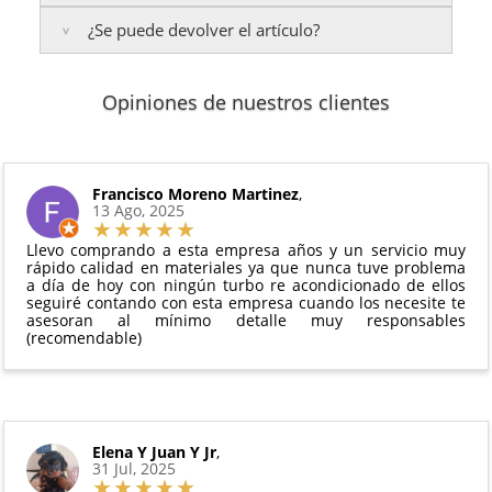
Islas Baleares:
¿Se puede devolver el artículo?
El tiempo estimado de entrega es de
3 años de garantía
: Para productos nuevos
Te enviaremos un correo electrónico con la factura
48 a 72 horas laborables
.
adquiridos por consumidores finales.
de venta, incluyendo el seguimiento del pedido para
2 años de garantía
: Para el resto de productos
que puedas localizar tu paquete en todo momento.
Sí, puedes devolver cualquier producto en el plazo
Los plazos pueden variar según el destino y la
(excepto los indicados a continuación).
Opiniones de nuestros clientes
de
14 días naturales
desde la fecha de entrega.
disponibilidad del producto.
6 meses de garantía
: Inyectores de
Además, desde tu
panel de usuario
en nuestra web
intercambio, actuadores, motores de arranque
puedes ver en todo momento el estado de tu
Condiciones:
y compresores de aire acondicionado.
pedido.
El producto
no debe haber sido montado ni
Francisco Moreno Martinez
,
Todas nuestras garantías cumplen con la legislación
13 Ago, 2025
manipulado
vigente. Consulta nuestras
condiciones generales
Debe devolverse en su
embalaje original
y en
para más información.
Llevo comprando a esta empresa años y un servicio muy
perfectas condiciones
rápido calidad en materiales ya que nunca tuve problema
a día de hoy con ningún turbo re acondicionado de ellos
seguiré contando con esta empresa cuando los necesite te
asesoran al mínimo detalle muy responsables
(recomendable)
Elena Y Juan Y Jr
,
31 Jul, 2025