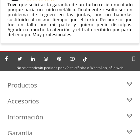
Tuve que solicitar la garantía de un turbo recién montado
porque hacía un ruido metálico. Finalmente resultó ser un
problema de fogueo en las juntas, por no haberlas
sustituido al mismo tiempo que el turbo. Reconozco que
fue un fallo por mi parte y quiero pedir disculpas.
Agradezco mucho la atención y el trato recibido por parte
del equipo. Muy profesionales.
No se atenderán pedidos por vía telefónica o WhatsApp, sólo web
Productos
Todos los Turbos
Accesorios
Turbos por Marca
Actuadores y Válvulas
Turbos Nuevos
Información
Geometrías
Turbos de Intercambio
Blog
Inyección
Cartuchos
Garantía
Privacidad y Aviso Legal
Sensores
Reconstrucción de Turbos