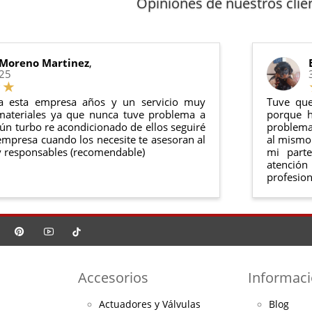
Opiniones de nuestros clie
anel de usuario
en nuestra web puedes ver en todo momento el
ntías cumplen con la legislación vigente. Consulta nuestras
condi
o debe haber sido montado ni manipulado
rse en su
embalaje original
y en
perfectas condiciones
 Moreno Martinez
,
025
a esta empresa años y un servicio muy
Tuve que
materiales ya que nunca tuve problema a
porque h
ún turbo re acondicionado de ellos seguiré
problema 
mpresa cuando los necesite te asesoran al
al mismo 
 responsables (recomendable)
mi part
atención
profesion
Accesorios
Informac
Actuadores y Válvulas
Blog