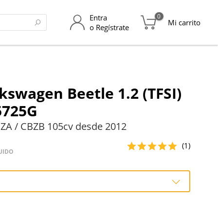
0
Entra
Mi carrito
o Regístrate
kswagen Beetle 1.2 (TFSI)
5725G
ZA / CBZB 105cv desde 2012
(1)
UIDO
o