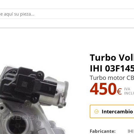
Turbo Vol
IHI 03F14
Turbo motor CB
450
€
IVA
INCL
Intercambio
Intercambi
Fabricante:
IHI