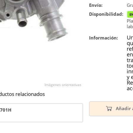
Envío:
Reconstrucc
Gra
Disponibilidad:
E
Nuevo
Pla
lab
Un
Información:
qu
re
en
tr
to
in
y 
Re
Imágenes orientativas
ac
ductos relacionados
Añadir 
5701H