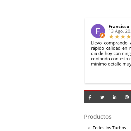
Además, desde tu
p
Todas nuestras gara
Condiciones:
El producto
n
Debe devolve
Francisco
13 Ago, 2
Llevo comprando 
rápido calidad en 
día de hoy con ning
contando con esta e
mínimo detalle muy
Productos
Todos los Turbos