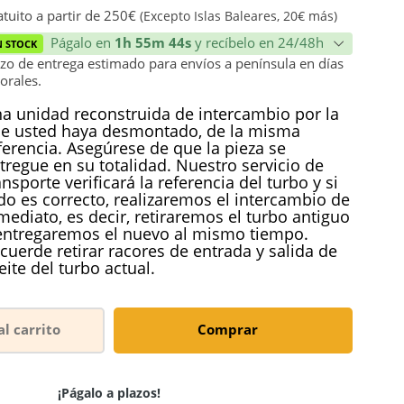
ión
tuito a partir de 250€
(Excepto Islas Baleares, 20€ más)
Págalo en
1h 55m 43s
y recíbelo en 24/48h
N STOCK
zo de entrega estimado para envíos a península en días
orales.
a unidad reconstruida de intercambio por la
e usted haya desmontado, de la misma
ferencia. Asegúrese de que la pieza se
tregue en su totalidad. Nuestro servicio de
ansporte verificará la referencia del turbo y si
do es correcto, realizaremos el intercambio de
mediato, es decir, retiraremos el turbo antiguo
entregaremos el nuevo al mismo tiempo.
cuerde retirar racores de entrada y salida de
eite del turbo actual.
al carrito
Comprar