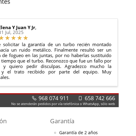
ntes
 estado de tu pedido.
ciones generales
para más información.
Elena Y Juan Y Jr
,
31 Jul, 2025
 solicitar la garantía de un turbo recién montado
acía un ruido metálico. Finalmente resultó ser un
de fogueo en las juntas, por no haberlas sustituido
tiempo que el turbo. Reconozco que fue un fallo por
e y quiero pedir disculpas. Agradezco mucho la
 y el trato recibido por parte del equipo. Muy
ales.
968 074 911
658 742 666
No se atenderán pedidos por vía telefónica o WhatsApp, sólo web
ión
Garantía
Garantía de 2 años