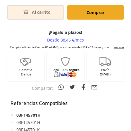
Al carrito
Comprar
Garantía
Pago 100%
seguro
Envío
2 años
24/48h
Compartir:
Referencias Compatibles
03F145701H
03F145701H
03F145701K