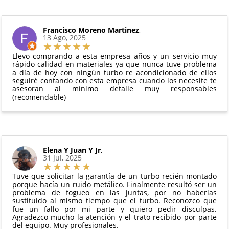
intercambio, actuadores, motores de arranque
puedes ver en todo momento el estado de tu
Condiciones:
y compresores de aire acondicionado.
pedido.
El producto
no debe haber sido montado ni
Francisco Moreno Martinez
,
Todas nuestras garantías cumplen con la legislación
13 Ago, 2025
manipulado
vigente. Consulta nuestras
condiciones generales
Debe devolverse en su
embalaje original
y en
para más información.
Llevo comprando a esta empresa años y un servicio muy
perfectas condiciones
rápido calidad en materiales ya que nunca tuve problema
a día de hoy con ningún turbo re acondicionado de ellos
seguiré contando con esta empresa cuando los necesite te
asesoran al mínimo detalle muy responsables
(recomendable)
Elena Y Juan Y Jr
,
31 Jul, 2025
Tuve que solicitar la garantía de un turbo recién montado
porque hacía un ruido metálico. Finalmente resultó ser un
problema de fogueo en las juntas, por no haberlas
sustituido al mismo tiempo que el turbo. Reconozco que
fue un fallo por mi parte y quiero pedir disculpas.
Agradezco mucho la atención y el trato recibido por parte
del equipo. Muy profesionales.