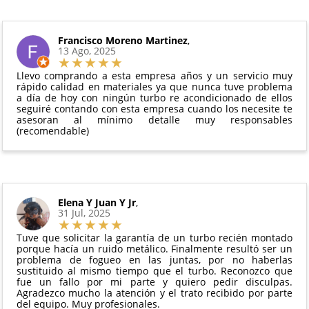
intercambio, actuadores, motores de arranque
puedes ver en todo momento el estado de tu
Condiciones:
y compresores de aire acondicionado.
pedido.
El producto
no debe haber sido montado ni
Francisco Moreno Martinez
,
Todas nuestras garantías cumplen con la legislación
13 Ago, 2025
manipulado
vigente. Consulta nuestras
condiciones generales
Debe devolverse en su
embalaje original
y en
para más información.
Llevo comprando a esta empresa años y un servicio muy
perfectas condiciones
rápido calidad en materiales ya que nunca tuve problema
a día de hoy con ningún turbo re acondicionado de ellos
seguiré contando con esta empresa cuando los necesite te
asesoran al mínimo detalle muy responsables
(recomendable)
Elena Y Juan Y Jr
,
31 Jul, 2025
Tuve que solicitar la garantía de un turbo recién montado
porque hacía un ruido metálico. Finalmente resultó ser un
problema de fogueo en las juntas, por no haberlas
sustituido al mismo tiempo que el turbo. Reconozco que
fue un fallo por mi parte y quiero pedir disculpas.
Agradezco mucho la atención y el trato recibido por parte
del equipo. Muy profesionales.