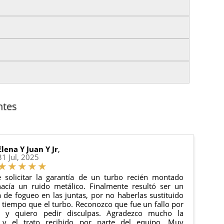
izas tu pedido antes de las
17:00 h
.
es.
nto del pedido para que puedas localizar tu paquete
uación).
anque y compresores de aire acondicionado.
cha de entrega.
ntes
 estado de tu pedido.
ciones generales
para más información.
Elena Y Juan Y Jr
,
31 Jul, 2025
 solicitar la garantía de un turbo recién montado
acía un ruido metálico. Finalmente resultó ser un
de fogueo en las juntas, por no haberlas sustituido
tiempo que el turbo. Reconozco que fue un fallo por
e y quiero pedir disculpas. Agradezco mucho la
 y el trato recibido por parte del equipo. Muy