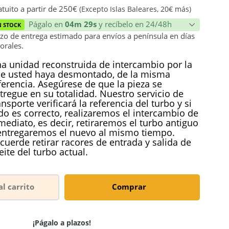
ión
tuito a partir de 250€
(Excepto Islas Baleares, 20€ más)
Págalo en
04m 29s
y recíbelo en 24/48h
N STOCK
zo de entrega estimado para envíos a península en días
orales.
a unidad reconstruida de intercambio por la
e usted haya desmontado, de la misma
ferencia. Asegúrese de que la pieza se
tregue en su totalidad. Nuestro servicio de
ansporte verificará la referencia del turbo y si
do es correcto, realizaremos el intercambio de
mediato, es decir, retiraremos el turbo antiguo
entregaremos el nuevo al mismo tiempo.
cuerde retirar racores de entrada y salida de
eite del turbo actual.
al carrito
Comprar