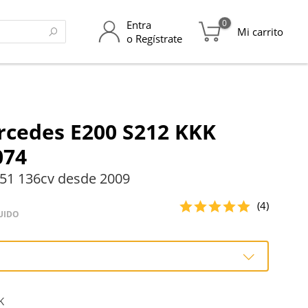
0
Entra
Mi carrito
o Regístrate
rcedes E200 S212 KKK
074
51 136cv desde 2009
(4)
UIDO
o
K