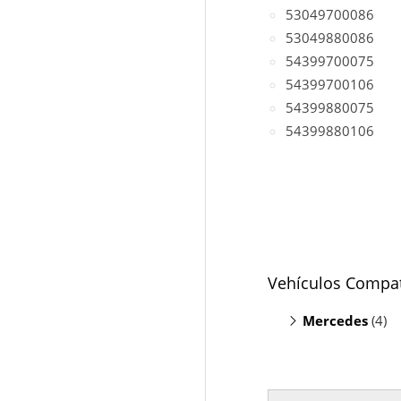
53049700086
53049880086
54399700075
54399700106
54399880075
54399880106
Vehículos Compat
Mercedes
(4)
E200 W212
Sprinter 216
Sprinter 316