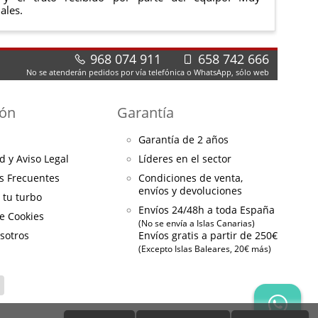
ales.
968 074 911
658 742 666
No se atenderán pedidos por vía telefónica o WhatsApp, sólo web
ión
Garantía
Garantía de 2 años
d y Aviso Legal
Líderes en el sector
s Frecuentes
Condiciones de venta,
envíos y devoluciones
a tu turbo
Envíos 24/48h a toda España
de Cookies
(No se envía a Islas Canarias)
sotros
Envíos gratis a partir de 250€
(Excepto Islas Baleares, 20€ más)