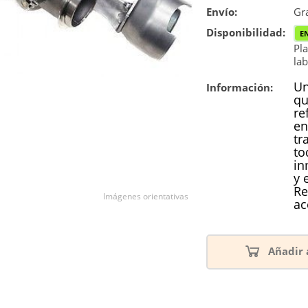
Envío:
Reconstrucc
Gra
Disponibilidad:
E
Nuevo
Pla
lab
Un
Información:
qu
re
en
tr
to
in
y 
Re
Imágenes orientativas
ac
Añadir 