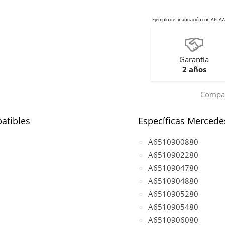
Garantía
2 años
Compar
atibles
Específicas Mercede
A6510900880
A6510902280
A6510904780
A6510904880
A6510905280
A6510905480
A6510906080