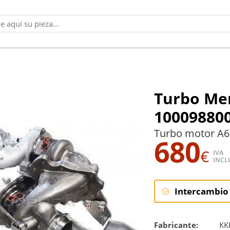
Turbo Me
10009880
Turbo motor A6
680
€
IVA
INCL
Intercambio
Intercambi
Fabricante:
KK