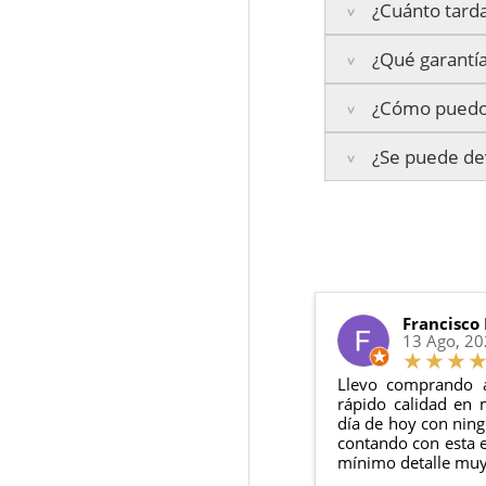
¿Cuánto tarda
Sprinter 416
¿Qué garantía
Península:
Entrega
¿Cómo puedo 
Islas Baleares:
El t
La garantía varía se
Los plazos pueden va
¿Se puede dev
3 años de ga
Te enviaremos un co
2 años de ga
en todo momento.
6 meses de g
Sí, puedes devolver
Además, desde tu
p
Todas nuestras gara
Condiciones:
El producto
n
Debe devolve
Francisco
13 Ago, 2
Llevo comprando 
rápido calidad en 
día de hoy con ning
contando con esta e
mínimo detalle muy