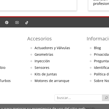
profesion
Accesorios
Informac
Actuadores y Válvulas
Blog
Geometrías
Privacida
Inyección
Pregunta
mbio
Sensores
Identific
Kits de Juntas
Política 
 Turbos
Motores de arranque
Sobre No
 y para mejorar su experiencia de uso del sitio web.
©2026
Turbos24h