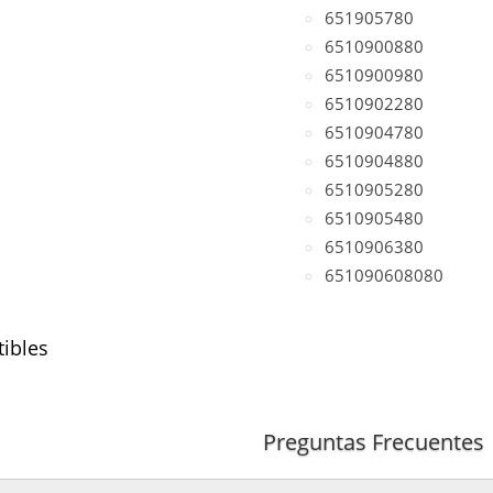
651905780
6510900880
6510900980
6510902280
6510904780
6510904880
6510905280
6510905480
6510906380
651090608080
ibles
(motor A651)
Preguntas Frecuentes
 CDI
(motor A651)
 CDI
(motor A651)