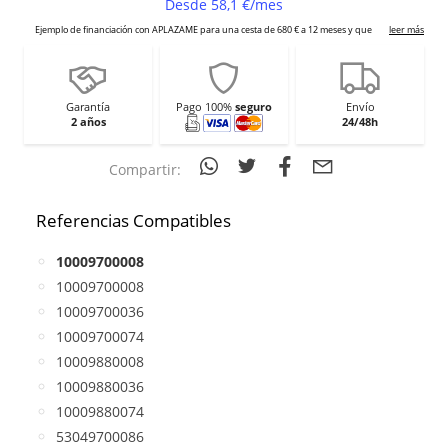
Garantía
Pago 100%
seguro
Envío
2 años
24/48h
Compartir:
Referencias Compatibles
10009700008
10009700008
10009700036
10009700074
10009880008
10009880036
10009880074
53049700086