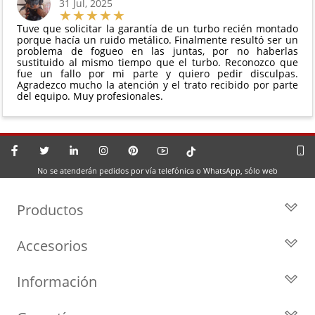
31 Jul, 2025
Tuve que solicitar la garantía de un turbo recién montado
porque hacía un ruido metálico. Finalmente resultó ser un
problema de fogueo en las juntas, por no haberlas
sustituido al mismo tiempo que el turbo. Reconozco que
fue un fallo por mi parte y quiero pedir disculpas.
Agradezco mucho la atención y el trato recibido por parte
del equipo. Muy profesionales.
No se atenderán pedidos por vía telefónica o WhatsApp, sólo web
Productos
Todos los Turbos
Accesorios
Turbos por Marca
Actuadores y Válvulas
Turbos Nuevos
Información
Geometrías
Turbos de Intercambio
Blog
Inyección
Cartuchos