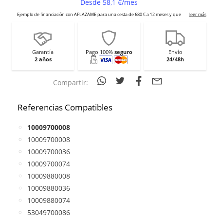
Garantía
Pago 100%
seguro
Envío
2 años
24/48h
Compartir:
Referencias Compatibles
10009700008
10009700008
10009700036
10009700074
10009880008
10009880036
10009880074
53049700086