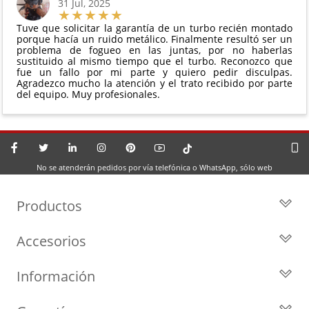
31 Jul, 2025
Tuve que solicitar la garantía de un turbo recién montado
porque hacía un ruido metálico. Finalmente resultó ser un
problema de fogueo en las juntas, por no haberlas
sustituido al mismo tiempo que el turbo. Reconozco que
fue un fallo por mi parte y quiero pedir disculpas.
Agradezco mucho la atención y el trato recibido por parte
del equipo. Muy profesionales.
No se atenderán pedidos por vía telefónica o WhatsApp, sólo web
Productos
Todos los Turbos
Accesorios
Turbos por Marca
Actuadores y Válvulas
Turbos Nuevos
Información
Geometrías
Turbos de Intercambio
Blog
Inyección
Cartuchos