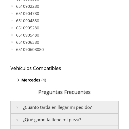
6510902280
6510904780
6510904880
6510905280
6510905480
6510906380
651090608080
Vehículos Compatibles
Mercedes
(4)
E200 W212
(motor A651)
Preguntas Frecuentes
Sprinter 216 CDI
(motor A651)
Sprinter 316 CDI
(motor A651)
¿Cuánto tarda en llegar mi pedido?
Sprinter 416 CDI
(motor A651)
¿Qué garantía tiene mi pieza?
Península:
Entregamos en un plazo estimado de
24
a 48 horas laborables
, si realizas tu pedido antes de