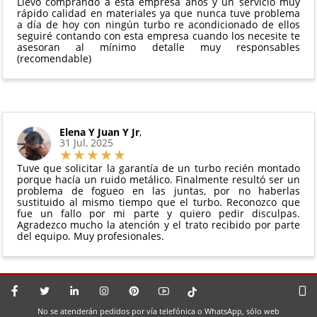
Llevo comprando a esta empresa años y un servicio muy
perfectas condiciones
rápido calidad en materiales ya que nunca tuve problema
a día de hoy con ningún turbo re acondicionado de ellos
seguiré contando con esta empresa cuando los necesite te
asesoran al mínimo detalle muy responsables
(recomendable)
Elena Y Juan Y Jr
,
31 Jul, 2025
Tuve que solicitar la garantía de un turbo recién montado
porque hacía un ruido metálico. Finalmente resultó ser un
problema de fogueo en las juntas, por no haberlas
sustituido al mismo tiempo que el turbo. Reconozco que
fue un fallo por mi parte y quiero pedir disculpas.
Agradezco mucho la atención y el trato recibido por parte
del equipo. Muy profesionales.
No se atenderán pedidos por vía telefónica o WhatsApp, sólo web