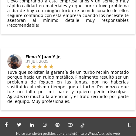
Llevo comprando a esta empresa años y un servicio muy
perfectas condiciones
rápido calidad en materiales ya que nunca tuve problema
a día de hoy con ningún turbo re acondicionado de ellos
seguiré contando con esta empresa cuando los necesite te
asesoran al mínimo detalle muy responsables
(recomendable)
Elena Y Juan Y Jr
,
31 Jul, 2025
Tuve que solicitar la garantía de un turbo recién montado
porque hacía un ruido metálico. Finalmente resultó ser un
problema de fogueo en las juntas, por no haberlas
sustituido al mismo tiempo que el turbo. Reconozco que
fue un fallo por mi parte y quiero pedir disculpas.
Agradezco mucho la atención y el trato recibido por parte
del equipo. Muy profesionales.
No se atenderán pedidos por vía telefónica o WhatsApp, sólo web