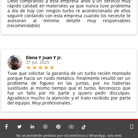
Llevo comprando a esta empresa años y un servicio muy
perfectas condiciones
rápido calidad en materiales ya que nunca tuve problema
a día de hoy con ningún turbo re acondicionado de ellos
seguiré contando con esta empresa cuando los necesite te
asesoran al mínimo detalle muy responsables
(recomendable)
Elena Y Juan Y Jr
,
31 Jul, 2025
Tuve que solicitar la garantía de un turbo recién montado
porque hacía un ruido metálico. Finalmente resultó ser un
problema de fogueo en las juntas, por no haberlas
sustituido al mismo tiempo que el turbo. Reconozco que
fue un fallo por mi parte y quiero pedir disculpas.
Agradezco mucho la atención y el trato recibido por parte
del equipo. Muy profesionales.
No se atenderán pedidos por vía telefónica o WhatsApp, sólo web