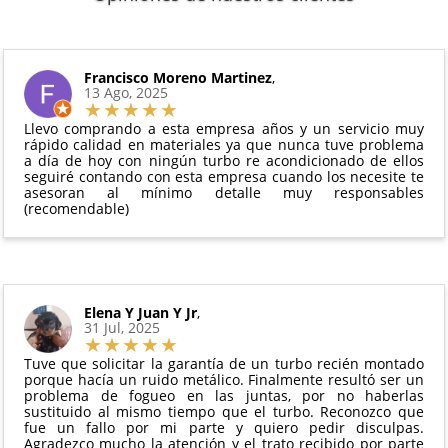
disponibilidad del producto.
6 meses de garantía
: Inyectores de
Además, desde tu
panel de usuario
en nuestra web
intercambio, actuadores, motores de arranque
puedes ver en todo momento el estado de tu
Condiciones:
y compresores de aire acondicionado.
pedido.
El producto
no debe haber sido montado ni
Francisco Moreno Martinez
,
Todas nuestras garantías cumplen con la legislación
13 Ago, 2025
manipulado
vigente. Consulta nuestras
condiciones generales
Debe devolverse en su
embalaje original
y en
para más información.
Llevo comprando a esta empresa años y un servicio muy
perfectas condiciones
rápido calidad en materiales ya que nunca tuve problema
a día de hoy con ningún turbo re acondicionado de ellos
seguiré contando con esta empresa cuando los necesite te
asesoran al mínimo detalle muy responsables
(recomendable)
Elena Y Juan Y Jr
,
31 Jul, 2025
Tuve que solicitar la garantía de un turbo recién montado
porque hacía un ruido metálico. Finalmente resultó ser un
problema de fogueo en las juntas, por no haberlas
sustituido al mismo tiempo que el turbo. Reconozco que
fue un fallo por mi parte y quiero pedir disculpas.
Agradezco mucho la atención y el trato recibido por parte