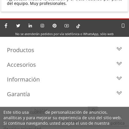
del equipo. Muy profesionales.
No se atenderán pedidos por vía telefónica o WhatsApp, sólo web
Productos
Todos los Turbos
Accesorios
Turbos por Marca
Actuadores y Válvulas
Turbos Nuevos
Información
Geometrías
Turbos de Intercambio
Blog
Inyección
Cartuchos
Garantía
Privacidad y Aviso Legal
Sensores
Reconstrucción de Turbos
Garantía de 2 años
Preguntas Frecuentes
Kits de Juntas
Líderes en el sector
Este sitio usa
cookies
de personalización de anuncios,
Identifica tu turbo
Motores de arranque
analíticas y para mejorar su experiencia de uso del sitio web.
Condiciones de venta,
Política de Cookies
©2026
Turbos24h
Si continua navegando, usted acepta el uso de nuestra
política
envíos y devoluciones
de uso y privacidad
.
Sobre Nosotros