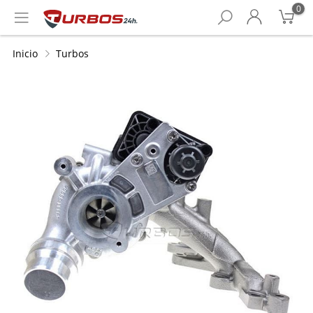
0
Inicio
Turbos