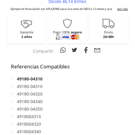
Garantía
Pago 100%
seguro
Envío
2 años
24/48h
Compartir:
Referencias Compatibles
49180-04310
49180-04310
49180-04320
49180-04340
49180-04350
4918004310
4918004320
4918004340