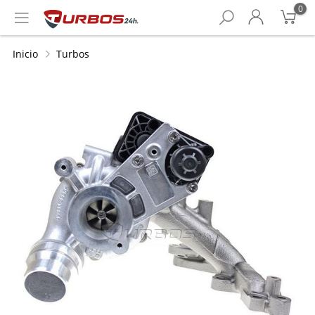
0
Inicio
Turbos