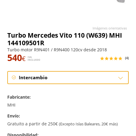
Imágenes orientativas
Turbo Mercedes Vito 110 (W639) MHI
144109501R
Turbo motor R9N401 / R9N400 120cv desde 2018
540
€
IVA
(4)
INCLUIDO
Intercambio
Intercambio
Fabricante:
Reconstrucción
MHI
Envío:
Nuevo
Gratuito a partir de 250€
(Excepto Islas Baleares, 20€ más)
Disponibilidad: