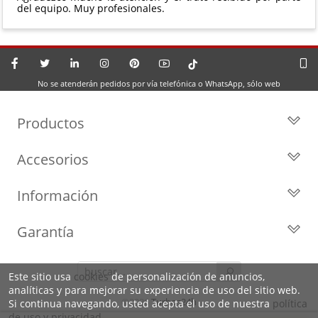
del equipo. Muy profesionales.
No se atenderán pedidos por vía telefónica o WhatsApp, sólo web
Productos
Todos los Turbos
Accesorios
Turbos por Marca
Actuadores y Válvulas
Turbos Nuevos
Información
Geometrías
Turbos de Intercambio
Blog
Inyección
Cartuchos
Garantía
Privacidad y Aviso Legal
Sensores
Reconstrucción de Turbos
Garantía de 2 años
Preguntas Frecuentes
Kits de Juntas
Líderes en el sector
Este sitio usa
cookies
de personalización de anuncios,
Identifica tu turbo
Motores de arranque
analíticas y para mejorar su experiencia de uso del sitio web.
Condiciones de venta,
Política de Cookies
©2026
Turbos24h
Si continua navegando, usted acepta el uso de nuestra
política
envíos y devoluciones
de uso y privacidad
.
Sobre Nosotros