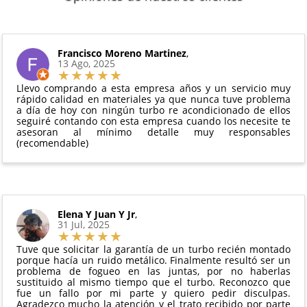
disponibilidad del producto.
6 meses de garantía
: Inyectores de
Además, desde tu
panel de usuario
en nuestra web
intercambio, actuadores, motores de arranque
puedes ver en todo momento el estado de tu
Condiciones:
y compresores de aire acondicionado.
pedido.
El producto
no debe haber sido montado ni
Francisco Moreno Martinez
,
Todas nuestras garantías cumplen con la legislación
13 Ago, 2025
manipulado
vigente. Consulta nuestras
condiciones generales
Debe devolverse en su
embalaje original
y en
para más información.
Llevo comprando a esta empresa años y un servicio muy
perfectas condiciones
rápido calidad en materiales ya que nunca tuve problema
a día de hoy con ningún turbo re acondicionado de ellos
seguiré contando con esta empresa cuando los necesite te
asesoran al mínimo detalle muy responsables
(recomendable)
Elena Y Juan Y Jr
,
31 Jul, 2025
Tuve que solicitar la garantía de un turbo recién montado
porque hacía un ruido metálico. Finalmente resultó ser un
problema de fogueo en las juntas, por no haberlas
sustituido al mismo tiempo que el turbo. Reconozco que
fue un fallo por mi parte y quiero pedir disculpas.
Agradezco mucho la atención y el trato recibido por parte