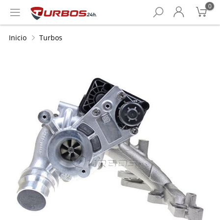
0
Inicio
Turbos