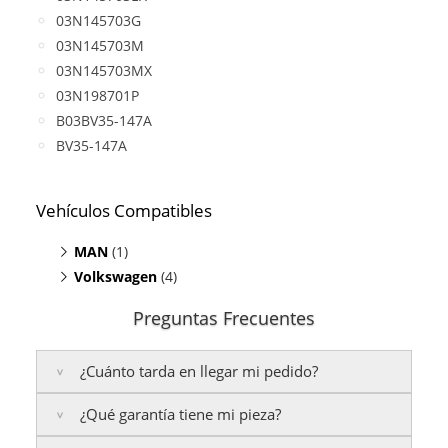
03N145703G
03N145703M
03N145703MX
03N198701P
B03BV35-147A
BV35-147A
Vehículos Compatibles
MAN
(1)
Volkswagen
TGE Bus 2.0
(4)
(TDI, motor CXEB)
Crafter 2.0 TDI
(motor CXEB)
Preguntas Frecuentes
Grand California 2.0
(TDI, motor CXEB)
Multivan 2.0
(TDI, motor CXEB)
¿Cuánto tarda en llegar mi pedido?
Transporter T6 2.0 TDI
(motor CXEB)
¿Qué garantía tiene mi pieza?
Península:
Entregamos en un plazo estimado de
24
a 48 horas laborables
, si realizas tu pedido antes de