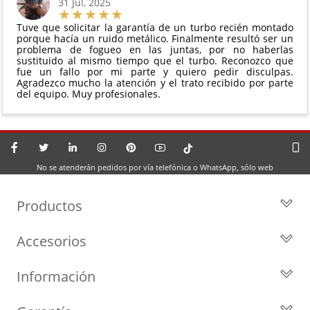
31 Jul, 2025
Tuve que solicitar la garantía de un turbo recién montado
porque hacía un ruido metálico. Finalmente resultó ser un
problema de fogueo en las juntas, por no haberlas
sustituido al mismo tiempo que el turbo. Reconozco que
fue un fallo por mi parte y quiero pedir disculpas.
Agradezco mucho la atención y el trato recibido por parte
del equipo. Muy profesionales.
No se atenderán pedidos por vía telefónica o WhatsApp, sólo web
Productos
Todos los Turbos
Accesorios
Turbos por Marca
Actuadores y Válvulas
Turbos Nuevos
Información
Geometrías
Turbos de Intercambio
Blog
Inyección
Cartuchos