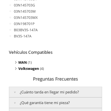
03N145703G
03N145703M
03N145703MX
03N198701P
B03BV35-147A
BV35-147A
Vehículos Compatibles
MAN
(1)
Volkswagen
TGE Bus 2.0
(4)
(TDI, motor CXEB)
Crafter 2.0 TDI
(motor CXEB)
Preguntas Frecuentes
Grand California 2.0
(TDI, motor CXEB)
Multivan 2.0
(TDI, motor CXEB)
¿Cuánto tarda en llegar mi pedido?
Transporter T6 2.0 TDI
(motor CXEB)
¿Qué garantía tiene mi pieza?
Península:
Entregamos en un plazo estimado de
24
a 48 horas laborables
, si realizas tu pedido antes de