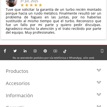
31 Jul, 2025
Tuve que solicitar la garantía de un turbo recién montado
porque hacía un ruido metálico. Finalmente resultó ser un
problema de fogueo en las juntas, por no haberlas
sustituido al mismo tiempo que el turbo. Reconozco que
fue un fallo por mi parte y quiero pedir disculpas.
Agradezco mucho la atención y el trato recibido por parte
del equipo. Muy profesionales.
No se atenderán pedidos por vía telefónica o WhatsApp, sólo web
Productos
Todos los Turbos
Accesorios
Turbos por Marca
Actuadores y Válvulas
Turbos Nuevos
Información
Geometrías
Turbos de Intercambio
Blog
Inyección
Cartuchos