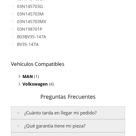
03N145703G
03N145703M
03N145703MX
03N198701P
B03BV35-147A
BV35-147A
Vehículos Compatibles
MAN
(1)
Volkswagen
TGE Bus 2.0
(4)
(TDI, motor CXEB)
Crafter 2.0 TDI
(motor CXEB)
Preguntas Frecuentes
Grand California 2.0
(TDI, motor CXEB)
Multivan 2.0
(TDI, motor CXEB)
¿Cuánto tarda en llegar mi pedido?
Transporter T6 2.0 TDI
(motor CXEB)
¿Qué garantía tiene mi pieza?
Península:
Entregamos en un plazo estimado de
24
a 48 horas laborables
, si realizas tu pedido antes de