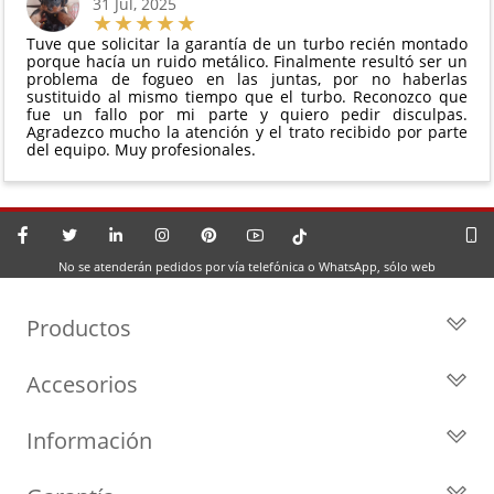
31 Jul, 2025
Tuve que solicitar la garantía de un turbo recién montado
porque hacía un ruido metálico. Finalmente resultó ser un
problema de fogueo en las juntas, por no haberlas
sustituido al mismo tiempo que el turbo. Reconozco que
fue un fallo por mi parte y quiero pedir disculpas.
Agradezco mucho la atención y el trato recibido por parte
del equipo. Muy profesionales.
No se atenderán pedidos por vía telefónica o WhatsApp, sólo web
Productos
Todos los Turbos
Accesorios
Turbos por Marca
Actuadores y Válvulas
Turbos Nuevos
Información
Geometrías
Turbos de Intercambio
Blog
Inyección
Cartuchos