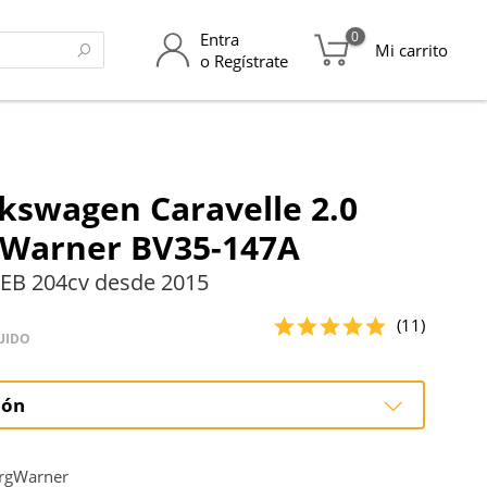
0
Entra
Mi carrito
o Regístrate
kswagen Caravelle 2.0
gWarner BV35-147A
EB 204cv desde 2015
(11)
UIDO
ión
ción
rgWarner