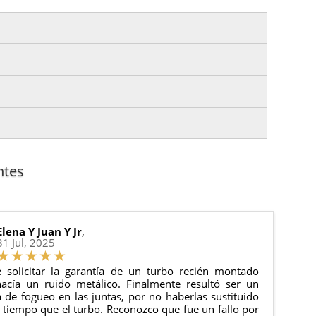
izas tu pedido antes de las
17:00 h
.
es.
nto del pedido para que puedas localizar tu paquete
uación).
anque y compresores de aire acondicionado.
cha de entrega.
ntes
 estado de tu pedido.
ciones generales
para más información.
Elena Y Juan Y Jr
,
31 Jul, 2025
 solicitar la garantía de un turbo recién montado
acía un ruido metálico. Finalmente resultó ser un
de fogueo en las juntas, por no haberlas sustituido
tiempo que el turbo. Reconozco que fue un fallo por