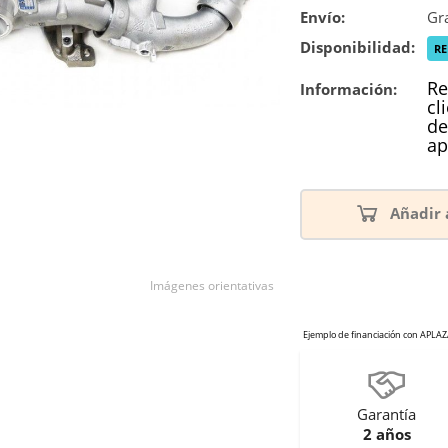
Envío:
Gra
Disponibilidad:
R
Re
Información:
cl
de
ap
Añadir 
Imágenes orientativas
Garantía
2 años