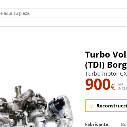
Turbo Vol
(TDI) Bor
Turbo motor CX
900
€
IVA
INCL
Reconstrucc
Reconstruc
Fabricante:
Bo