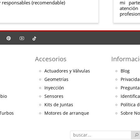
 responsables (recomendable)
mi part
atención
profesion
Accesorios
Informac
Actuadores y Válvulas
Blog
Geometrías
Privacida
Inyección
Pregunta
mbio
Sensores
Identific
Kits de Juntas
Política 
 Turbos
Motores de arranque
Sobre No