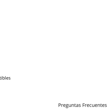
ibles
(TDI, motor CXEB)
TDI
(motor CXEB)
Preguntas Frecuentes
rnia 2.0
(TDI, motor CXEB)