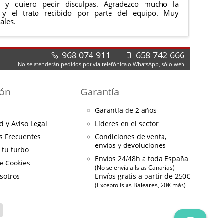
e y quiero pedir disculpas. Agradezco mucho la
 y el trato recibido por parte del equipo. Muy
ales.
968 074 911
658 742 666
No se atenderán pedidos por vía telefónica o WhatsApp, sólo web
ión
Garantía
Garantía de 2 años
d y Aviso Legal
Líderes en el sector
s Frecuentes
Condiciones de venta,
envíos y devoluciones
a tu turbo
Envíos 24/48h a toda España
de Cookies
(No se envía a Islas Canarias)
sotros
Envíos gratis a partir de 250€
(Excepto Islas Baleares, 20€ más)