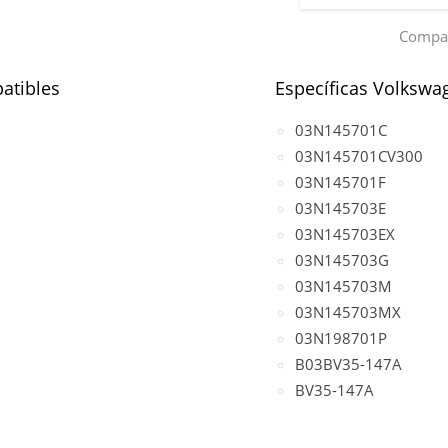
Compar
atibles
Específicas Volkswa
03N145701C
03N145701CV300
03N145701F
03N145703E
03N145703EX
03N145703G
03N145703M
03N145703MX
03N198701P
B03BV35-147A
BV35-147A