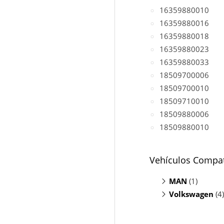
16359880010
16359880016
16359880018
16359880023
16359880033
18509700006
18509700010
18509710010
18509880006
18509880010
Vehículos Compat
MAN
(1)
Volkswagen
TGE Bus 2.0
(4)
Crafter 2.0 
Grand Califo