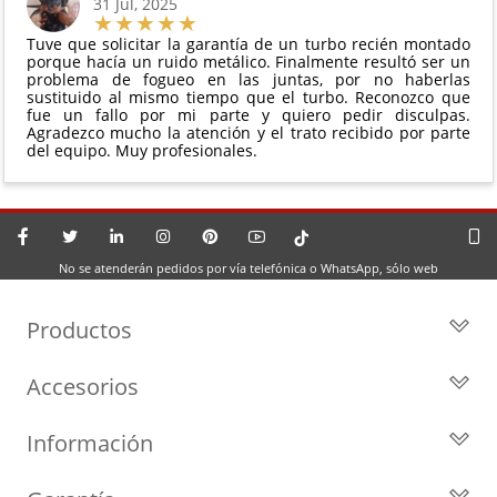
31 Jul, 2025
Tuve que solicitar la garantía de un turbo recién montado
porque hacía un ruido metálico. Finalmente resultó ser un
problema de fogueo en las juntas, por no haberlas
sustituido al mismo tiempo que el turbo. Reconozco que
fue un fallo por mi parte y quiero pedir disculpas.
Agradezco mucho la atención y el trato recibido por parte
del equipo. Muy profesionales.
No se atenderán pedidos por vía telefónica o WhatsApp, sólo web
Productos
Todos los Turbos
Accesorios
Turbos por Marca
Actuadores y Válvulas
Turbos Nuevos
Información
Geometrías
Turbos de Intercambio
Blog
Inyección
Cartuchos