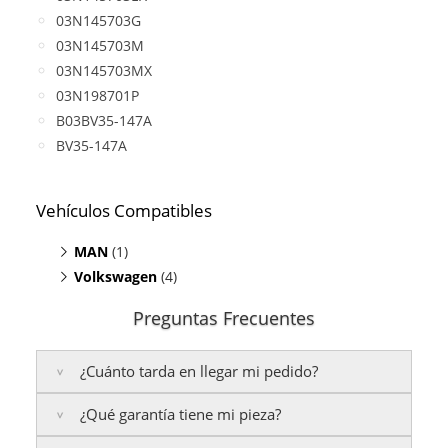
03N145703G
03N145703M
03N145703MX
03N198701P
B03BV35-147A
BV35-147A
Vehículos Compatibles
MAN
(1)
Volkswagen
TGE Bus 2.0
(4)
(TDI, motor CXEB)
Caravelle 2.0
(TDI, motor CXEB)
Preguntas Frecuentes
Crafter 2.0 TDI
(motor CXEB)
Grand California 2.0
(TDI, motor CXEB)
¿Cuánto tarda en llegar mi pedido?
Transporter T6 2.0 TDI
(motor CXEB)
¿Qué garantía tiene mi pieza?
Península:
Entregamos en un plazo estimado de
24
a 48 horas laborables
, si realizas tu pedido antes de