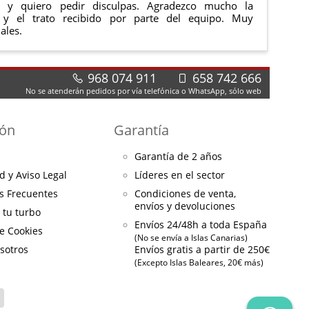
e y quiero pedir disculpas. Agradezco mucho la
 y el trato recibido por parte del equipo. Muy
ales.
968 074 911
658 742 666
No se atenderán pedidos por vía telefónica o WhatsApp, sólo web
ión
Garantía
Garantía de 2 años
d y Aviso Legal
Líderes en el sector
s Frecuentes
Condiciones de venta,
envíos y devoluciones
a tu turbo
Envíos 24/48h a toda España
de Cookies
(No se envía a Islas Canarias)
sotros
Envíos gratis a partir de 250€
(Excepto Islas Baleares, 20€ más)