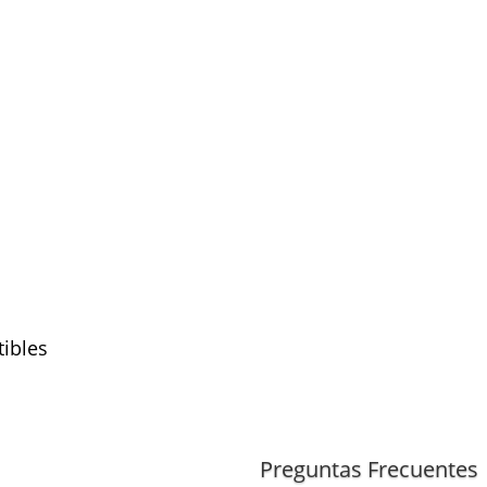
ibles
(TDI, motor CXEB)
0
(TDI, motor CXEB)
Preguntas Frecuentes
TDI
(motor CXEB)