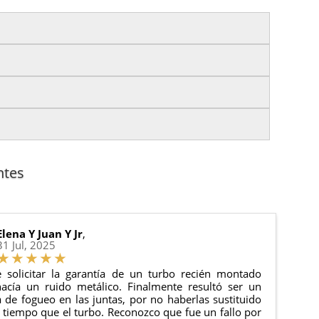
izas tu pedido antes de las
17:00 h
.
es.
nto del pedido para que puedas localizar tu paquete
uación).
anque y compresores de aire acondicionado.
cha de entrega.
ntes
 estado de tu pedido.
ciones generales
para más información.
Elena Y Juan Y Jr
,
31 Jul, 2025
 solicitar la garantía de un turbo recién montado
acía un ruido metálico. Finalmente resultó ser un
de fogueo en las juntas, por no haberlas sustituido
tiempo que el turbo. Reconozco que fue un fallo por