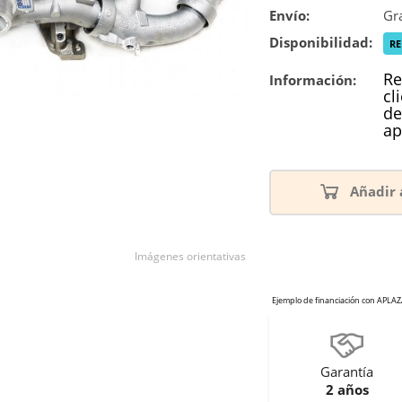
Envío:
Gra
Disponibilidad:
R
Re
Información:
cl
de
ap
Añadir 
Imágenes orientativas
Garantía
2 años