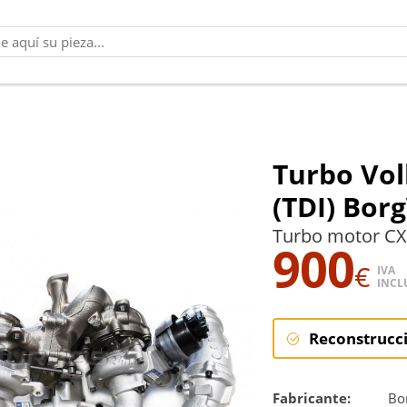
Turbo Vol
(TDI) Bor
Turbo motor CX
900
€
IVA
INCL
Reconstrucc
Reconstruc
Fabricante:
Bo