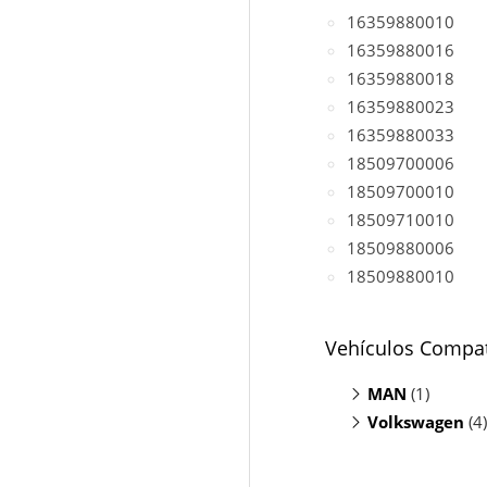
16359880010
16359880016
16359880018
16359880023
16359880033
18509700006
18509700010
18509710010
18509880006
18509880010
Vehículos Compat
MAN
(1)
Volkswagen
TGE Bus 2.0
(4)
Caravelle 2.
Crafter 2.0 