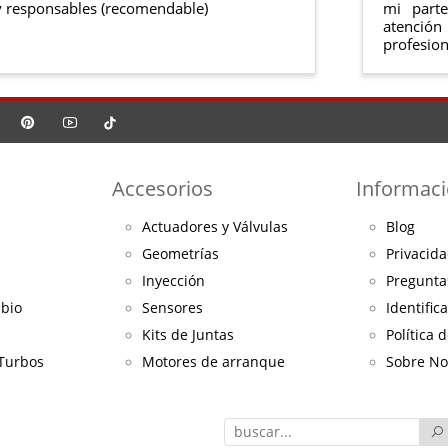
 responsables (recomendable)
mi part
atención
profesion
Accesorios
Informac
Actuadores y Válvulas
Blog
Geometrías
Privacida
Inyección
Pregunta
mbio
Sensores
Identific
Kits de Juntas
Política 
 Turbos
Motores de arranque
Sobre No