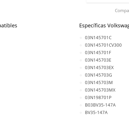
Compar
atibles
Específicas Volkswa
03N145701C
03N145701CV300
03N145701F
03N145703E
03N145703EX
03N145703G
03N145703M
03N145703MX
03N198701P
B03BV35-147A
BV35-147A