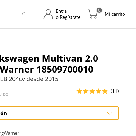
0
Entra
Mi carrito
o Regístrate
kswagen Multivan 2.0
gWarner 18509700010
EB 204cv desde 2015
(11)
UIDO
ión
ción
rgWarner