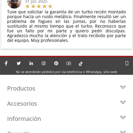
31 Jul, 2025
Tuve que solicitar la garantía de un turbo recién montado
porque hacía un ruido metálico. Finalmente resultó ser un
problema de fogueo en las juntas, por no haberlas
sustituido al mismo tiempo que el turbo. Reconozco que
fue un fallo por mi parte y quiero pedir disculpas.
Agradezco mucho la atención y el trato recibido por parte
del equipo. Muy profesionales.
No se atenderán pedidos por vía telefónica o WhatsApp, sólo web
Productos
Todos los Turbos
Accesorios
Turbos por Marca
Actuadores y Válvulas
Turbos Nuevos
Información
Geometrías
Turbos de Intercambio
Blog
Inyección
Cartuchos