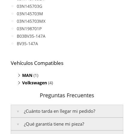
03N145703G
03N145703M
03N145703MX
03N198701P
B03BV35-147A
BV35-147A
Vehículos Compatibles
MAN
(1)
Volkswagen
TGE Bus 2.0
(4)
(TDI, motor CXEB)
Caravelle 2.0
(TDI, motor CXEB)
Preguntas Frecuentes
Crafter 2.0 TDI
(motor CXEB)
Grand California 2.0
(TDI, motor CXEB)
¿Cuánto tarda en llegar mi pedido?
Transporter T6 2.0 TDI
(motor CXEB)
¿Qué garantía tiene mi pieza?
Península:
Entregamos en un plazo estimado de
24
a 48 horas laborables
, si realizas tu pedido antes de