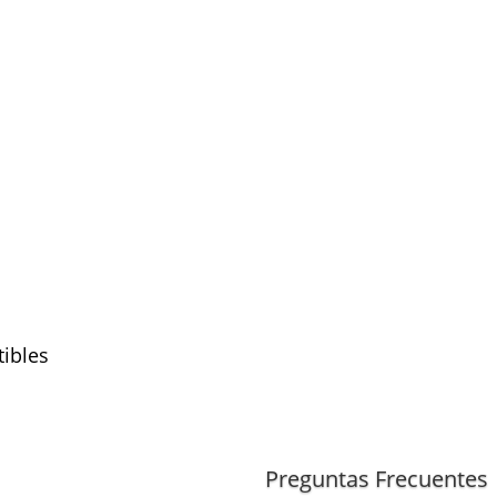
ibles
(TDI, motor CXEB)
0
(TDI, motor CXEB)
Preguntas Frecuentes
TDI
(motor CXEB)