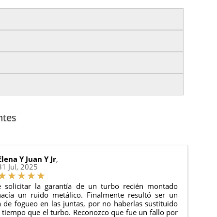
izas tu pedido antes de las
17:00 h
.
es.
nto del pedido para que puedas localizar tu paquete
uación).
anque y compresores de aire acondicionado.
cha de entrega.
ntes
 estado de tu pedido.
ciones generales
para más información.
Elena Y Juan Y Jr
,
31 Jul, 2025
 solicitar la garantía de un turbo recién montado
acía un ruido metálico. Finalmente resultó ser un
de fogueo en las juntas, por no haberlas sustituido
tiempo que el turbo. Reconozco que fue un fallo por