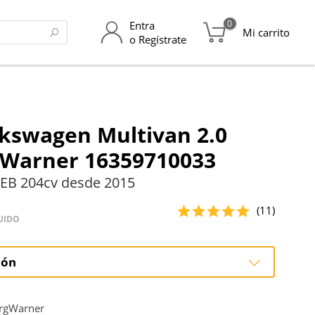
0
Entra
Mi carrito
o Regístrate
kswagen Multivan 2.0
gWarner 16359710033
EB 204cv desde 2015
(11)
UIDO
ión
ción
rgWarner