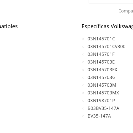
Compar
atibles
Específicas Volkswa
03N145701C
03N145701CV300
03N145701F
03N145703E
03N145703EX
03N145703G
03N145703M
03N145703MX
03N198701P
B03BV35-147A
BV35-147A