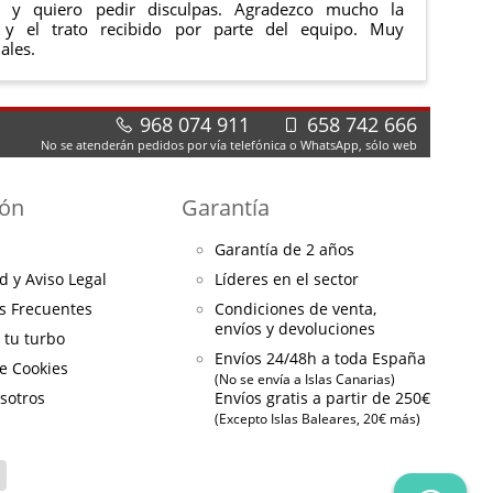
e y quiero pedir disculpas. Agradezco mucho la
 y el trato recibido por parte del equipo. Muy
ales.
968 074 911
658 742 666
No se atenderán pedidos por vía telefónica o WhatsApp, sólo web
ión
Garantía
Garantía de 2 años
d y Aviso Legal
Líderes en el sector
s Frecuentes
Condiciones de venta,
envíos y devoluciones
a tu turbo
Envíos 24/48h a toda España
de Cookies
(No se envía a Islas Canarias)
sotros
Envíos gratis a partir de 250€
(Excepto Islas Baleares, 20€ más)