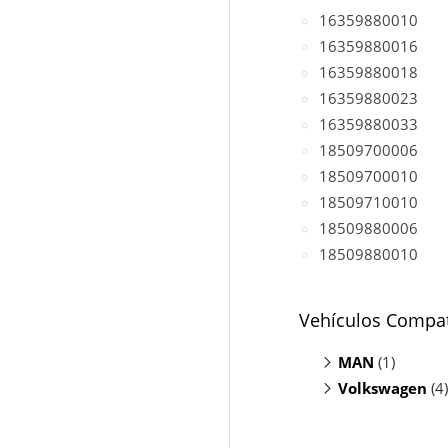
16359880010
16359880016
16359880018
16359880023
16359880033
18509700006
18509700010
18509710010
18509880006
18509880010
Vehículos Compat
MAN
(1)
Volkswagen
TGE Bus 2.0
(4)
Caravelle 2.
Crafter 2.0 