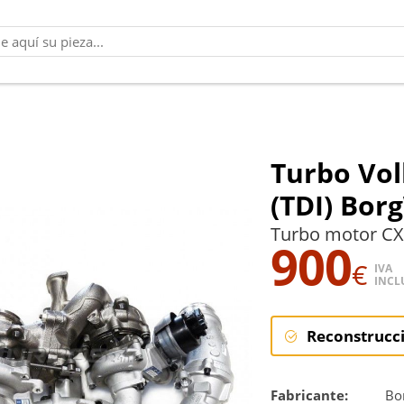
Turbo Vol
(TDI) Bor
Turbo motor CX
900
€
IVA
INCL
Reconstrucc
Reconstruc
Fabricante:
Bo