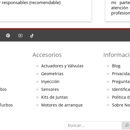
 responsables (recomendable)
mi part
atención
profesion
Accesorios
Informac
Actuadores y Válvulas
Blog
Geometrías
Privacida
Inyección
Pregunta
mbio
Sensores
Identific
Kits de Juntas
Política 
 Turbos
Motores de arranque
Sobre No