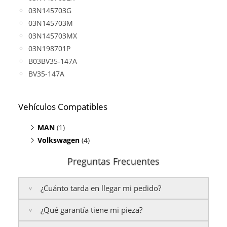
03N145703G
03N145703M
03N145703MX
03N198701P
B03BV35-147A
BV35-147A
Vehículos Compatibles
MAN
(1)
Volkswagen
TGE Bus 2.0
(4)
(TDI, motor CXEB)
Caravelle 2.0
(TDI, motor CXEB)
Preguntas Frecuentes
Crafter 2.0 TDI
(motor CXEB)
Grand California 2.0
(TDI, motor CXEB)
¿Cuánto tarda en llegar mi pedido?
Transporter T6 2.0 TDI
(motor CXEB)
¿Qué garantía tiene mi pieza?
Península:
Entregamos en un plazo estimado de
24
a 48 horas laborables
, si realizas tu pedido antes de