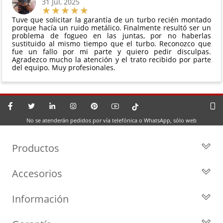
31 Jul, 2025
Tuve que solicitar la garantía de un turbo recién montado
porque hacía un ruido metálico. Finalmente resultó ser un
problema de fogueo en las juntas, por no haberlas
sustituido al mismo tiempo que el turbo. Reconozco que
fue un fallo por mi parte y quiero pedir disculpas.
Agradezco mucho la atención y el trato recibido por parte
del equipo. Muy profesionales.
No se atenderán pedidos por vía telefónica o WhatsApp, sólo web
Productos
Todos los Turbos
Accesorios
Turbos por Marca
Actuadores y Válvulas
Turbos Nuevos
Información
Geometrías
Turbos de Intercambio
Blog
Inyección
Cartuchos