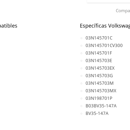
Compar
atibles
Específicas Volkswa
03N145701C
03N145701CV300
03N145701F
03N145703E
03N145703EX
03N145703G
03N145703M
03N145703MX
03N198701P
B03BV35-147A
BV35-147A