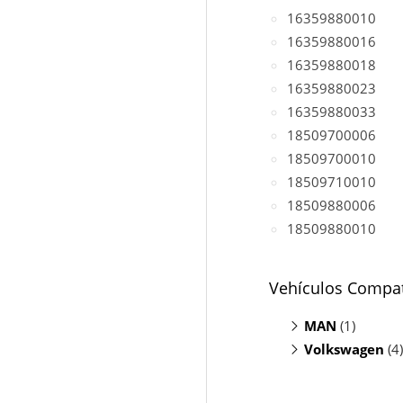
16359880010
16359880016
16359880018
16359880023
16359880033
18509700006
18509700010
18509710010
18509880006
18509880010
Vehículos Compat
MAN
(1)
Volkswagen
TGE Bus 2.0
(4)
Caravelle 2.
Crafter 2.0 