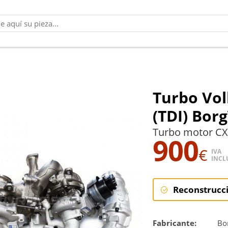
Turbo Vol
(TDI) Bor
Turbo motor CX
900
€
IVA
INCL
Reconstrucc
Reconstruc
Fabricante:
Bo