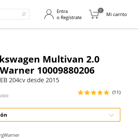
0
Entra
Mi carrito
o Regístrate
kswagen Multivan 2.0
gWarner 10009880206
EB 204cv desde 2015
(11)
UIDO
ión
ción
rgWarner