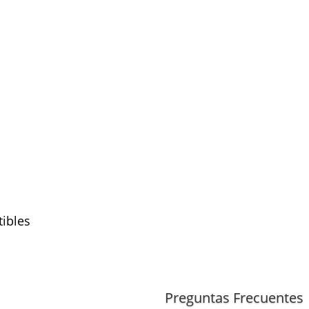
ibles
(TDI, motor CXEB)
0
(TDI, motor CXEB)
Preguntas Frecuentes
TDI
(motor CXEB)