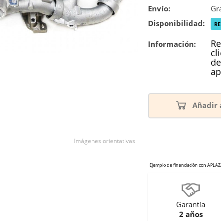
Envío:
Gra
Disponibilidad:
R
Re
Información:
cl
de
ap
Añadir 
Imágenes orientativas
Garantía
2 años