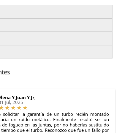
izas tu pedido antes de las
17:00 h
.
es.
nto del pedido para que puedas localizar tu paquete
uación).
anque y compresores de aire acondicionado.
cha de entrega.
ntes
 estado de tu pedido.
ciones generales
para más información.
Elena Y Juan Y Jr
,
31 Jul, 2025
 solicitar la garantía de un turbo recién montado
acía un ruido metálico. Finalmente resultó ser un
de fogueo en las juntas, por no haberlas sustituido
tiempo que el turbo. Reconozco que fue un fallo por