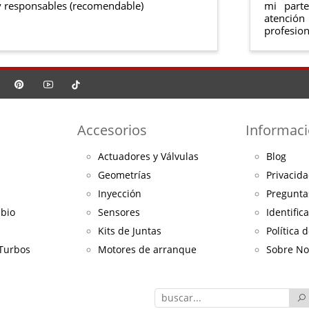
 responsables (recomendable)
mi part
atención
profesion
Accesorios
Informac
Actuadores y Válvulas
Blog
Geometrías
Privacida
Inyección
Pregunta
mbio
Sensores
Identific
Kits de Juntas
Política 
 Turbos
Motores de arranque
Sobre No