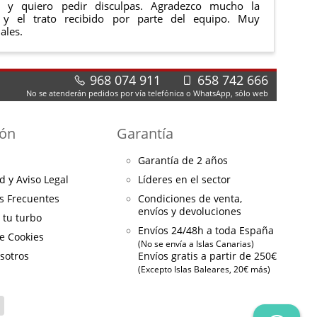
e y quiero pedir disculpas. Agradezco mucho la
 y el trato recibido por parte del equipo. Muy
ales.
968 074 911
658 742 666
No se atenderán pedidos por vía telefónica o WhatsApp, sólo web
ión
Garantía
Garantía de 2 años
d y Aviso Legal
Líderes en el sector
s Frecuentes
Condiciones de venta,
envíos y devoluciones
a tu turbo
Envíos 24/48h a toda España
de Cookies
(No se envía a Islas Canarias)
sotros
Envíos gratis a partir de 250€
(Excepto Islas Baleares, 20€ más)