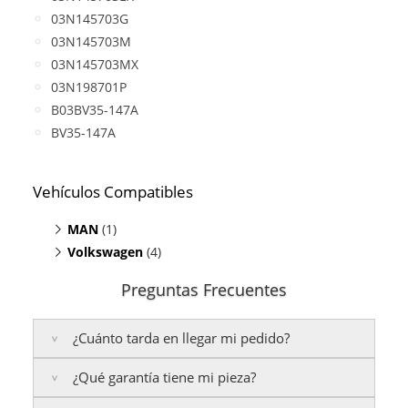
03N145703G
03N145703M
03N145703MX
03N198701P
B03BV35-147A
BV35-147A
Vehículos Compatibles
MAN
(1)
Volkswagen
TGE Bus 2.0
(4)
(TDI, motor CXEB)
Caravelle 2.0
(TDI, motor CXEB)
Preguntas Frecuentes
Crafter 2.0 TDI
(motor CXEB)
Grand California 2.0
(TDI, motor CXEB)
¿Cuánto tarda en llegar mi pedido?
Transporter T6 2.0 TDI
(motor CXEB)
¿Qué garantía tiene mi pieza?
Península:
Entregamos en un plazo estimado de
24
a 48 horas laborables
, si realizas tu pedido antes de