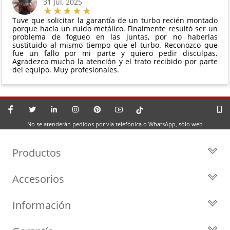
31 Jul, 2025
Tuve que solicitar la garantía de un turbo recién montado
porque hacía un ruido metálico. Finalmente resultó ser un
problema de fogueo en las juntas, por no haberlas
sustituido al mismo tiempo que el turbo. Reconozco que
fue un fallo por mi parte y quiero pedir disculpas.
Agradezco mucho la atención y el trato recibido por parte
del equipo. Muy profesionales.
No se atenderán pedidos por vía telefónica o WhatsApp, sólo web
Productos
Todos los Turbos
Accesorios
Turbos por Marca
Actuadores y Válvulas
Turbos Nuevos
Información
Geometrías
Turbos de Intercambio
Blog
Inyección
Cartuchos