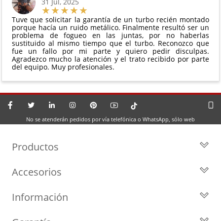
31 Jul, 2025
Tuve que solicitar la garantía de un turbo recién montado
porque hacía un ruido metálico. Finalmente resultó ser un
problema de fogueo en las juntas, por no haberlas
sustituido al mismo tiempo que el turbo. Reconozco que
fue un fallo por mi parte y quiero pedir disculpas.
Agradezco mucho la atención y el trato recibido por parte
del equipo. Muy profesionales.
No se atenderán pedidos por vía telefónica o WhatsApp, sólo web
Productos
Todos los Turbos
Accesorios
Turbos por Marca
Actuadores y Válvulas
Turbos Nuevos
Información
Geometrías
Turbos de Intercambio
Blog
Inyección
Cartuchos