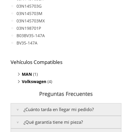
03N145703G
03N145703M
03N145703MX
03N198701P
B03BV35-147A
BV35-147A
Vehículos Compatibles
MAN
(1)
Volkswagen
TGE Bus 2.0
(4)
(TDI, motor CXEB)
Caravelle 2.0
(TDI, motor CXEB)
Preguntas Frecuentes
Crafter 2.0 TDI
(motor CXEB)
Grand California 2.0
(TDI, motor CXEB)
¿Cuánto tarda en llegar mi pedido?
Transporter T6 2.0 TDI
(motor CXEB)
¿Qué garantía tiene mi pieza?
Península:
Entregamos en un plazo estimado de
24
a 48 horas laborables
, si realizas tu pedido antes de