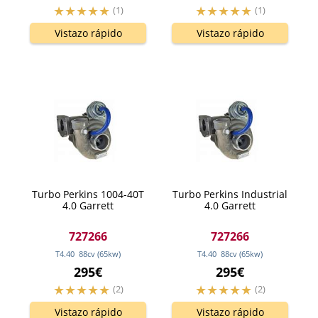
(1)
(1)
Vistazo rápido
Vistazo rápido
Turbo Perkins 1004-40T
Turbo Perkins Industrial
4.0 Garrett
4.0 Garrett
727266
727266
T4.40
88
cv
(65
kw
)
T4.40
88
cv
(65
kw
)
295€
295€
(2)
(2)
Vistazo rápido
Vistazo rápido