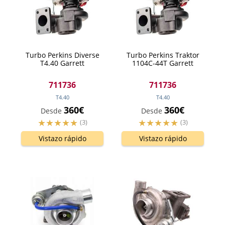
Turbo Perkins Diverse
Turbo Perkins Traktor
T4.40 Garrett
1104C-44T Garrett
711736
711736
T4.40
T4.40
360€
360€
Desde
Desde
(3)
(3)
Vistazo rápido
Vistazo rápido