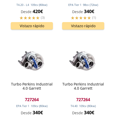
T4.20 - L4
109
cv
(80
kw
)
EPA Tier 1
98
cv
(72
kw
)
420€
340€
Desde
Desde
(3)
(1)
Vistazo rápido
Vistazo rápido
Turbo Perkins Industrial
Turbo Perkins Industrial
4.0 Garrett
4.0 Garrett
727264
727264
EPA Tier 1
109
cv
(80
kw
)
T4.40
109
cv
(80
kw
)
340€
340€
Desde
Desde