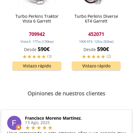
Turbo Perkins Traktor
Turbo Perkins Diverse
Vista 6 Garrett
6T4 Garrett
709942
452071
Vista 6
177
cv
(130
kw
)
1006 6T4
125
cv
(92
kw
)
590€
590€
Desde
Desde
(3)
(2)
Vistazo rápido
Vistazo rápido
Opiniones de nuestros clientes
Francisco Moreno Martinez
,
13 Ago, 2025