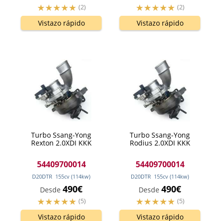
(2)
(2)
Vistazo rápido
Vistazo rápido
Turbo Ssang-Yong
Turbo Ssang-Yong
Rexton 2.0XDI KKK
Rodius 2.0XDI KKK
54409700014
54409700014
D20DTR
155
cv
(114
kw
)
D20DTR
155
cv
(114
kw
)
490€
490€
Desde
Desde
(5)
(5)
Vistazo rápido
Vistazo rápido