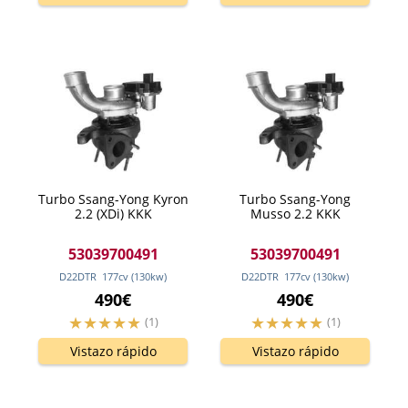
Turbo Ssang-Yong Kyron
Turbo Ssang-Yong
2.2 (XDi) KKK
Musso 2.2 KKK
53039700491
53039700491
D22DTR
177
cv
(130
kw
)
D22DTR
177
cv
(130
kw
)
490€
490€
(1)
(1)
Vistazo rápido
Vistazo rápido