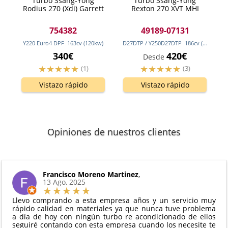
Turbo Ssang-Yong
Turbo Ssang-Yong
Rodius 270 (Xdi) Garrett
Rexton 270 XVT MHI
754382
49189-07131
Y220 Euro4 DPF
163
cv
(120
kw
)
D27DTP / Y250D27DTP
186
cv
(137
kw
)
340€
420€
Desde
(1)
(3)
Vistazo rápido
Vistazo rápido
Opiniones de nuestros clientes
Francisco Moreno Martinez
,
13 Ago, 2025
Llevo comprando a esta empresa años y un servicio muy
rápido calidad en materiales ya que nunca tuve problema
a día de hoy con ningún turbo re acondicionado de ellos
seguiré contando con esta empresa cuando los necesite te