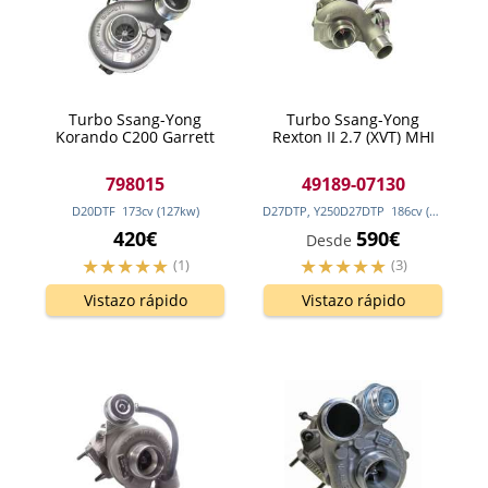
Turbo Ssang-Yong
Turbo Ssang-Yong
Korando C200 Garrett
Rexton II 2.7 (XVT) MHI
798015
49189-07130
D20DTF
173
cv
(127
kw
)
D27DTP, Y250D27DTP
186
cv
(137
kw
)
420€
590€
Desde
(1)
(3)
Vistazo rápido
Vistazo rápido