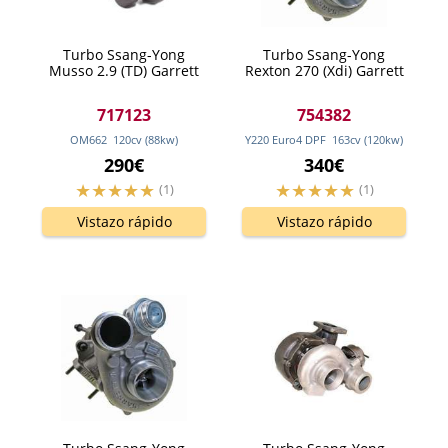
Turbo Ssang-Yong
Turbo Ssang-Yong
Musso 2.9 (TD) Garrett
Rexton 270 (Xdi) Garrett
717123
754382
OM662
120
cv
(88
kw
)
Y220 Euro4 DPF
163
cv
(120
kw
)
290€
340€
(1)
(1)
Vistazo rápido
Vistazo rápido