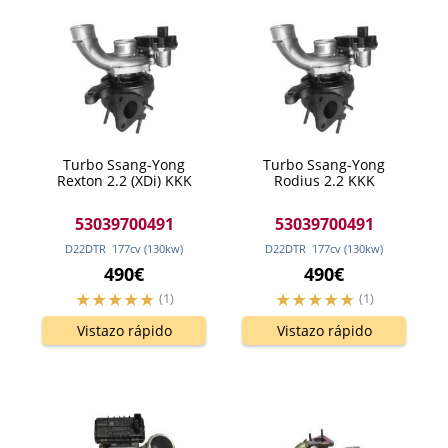
Turbo Ssang-Yong
Turbo Ssang-Yong
Rexton 2.2 (XDi) KKK
Rodius 2.2 KKK
53039700491
53039700491
D22DTR
177
cv
(130
kw
)
D22DTR
177
cv
(130
kw
)
490€
490€
(1)
(1)
Vistazo rápido
Vistazo rápido