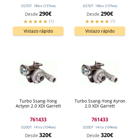
D27DT
186
cv
(137
kw
)
D27DT
186
cv
(137
kw
)
290€
290€
Desde
Desde
(1)
(1)
Vistazo rápido
Vistazo rápido
Turbo Ssang-Yong
Turbo Ssang-Yong Kyron
Actyon 2.0 XDI Garrett
2.0 XDI Garrett
761433
761433
D20DT
141
cv
(104
kw
)
D20DT
141
cv
(104
kw
)
320€
320€
Desde
Desde