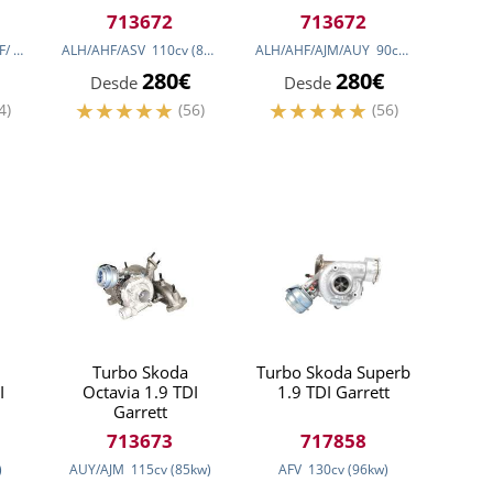
713672
713672
F/
105
cv
(77
ALH/AHF/ASV
kw
)
110
cv
(81
kw
)
ALH/AHF/AJM/AUY
90
cv
(66
kw
)
280€
280€
Desde
Desde
4)
(56)
(56)
Turbo Skoda
Turbo Skoda Superb
I
Octavia 1.9 TDI
1.9 TDI Garrett
Garrett
713673
717858
)
AUY/AJM
115
cv
(85
kw
)
AFV
130
cv
(96
kw
)