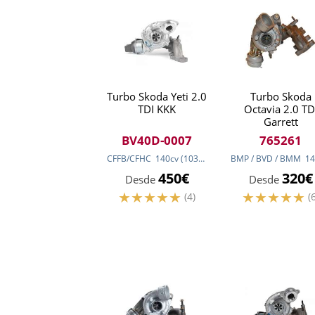
Turbo Skoda Yeti 2.0
Turbo Skoda
TDI KKK
Octavia 2.0 TD
Garrett
BV40D-0007
765261
CFFB/CFHC
140
cv
(103
kw
)
BMP / BVD / BMM
14
450€
320€
Desde
Desde
(4)
(