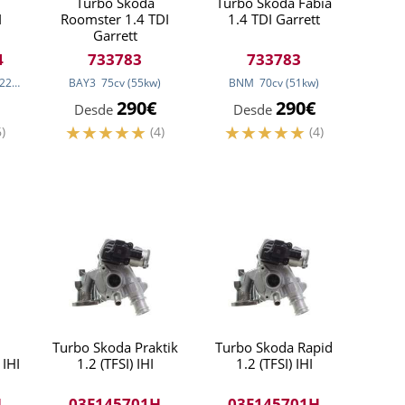
Turbo Skoda
Turbo Skoda Fabia
I
Roomster 1.4 TDI
1.4 TDI Garrett
Garrett
4
733783
733783
22
cv
(90
kw
)
BAY3
75
cv
(55
kw
)
BNM
70
cv
(51
kw
)
290€
290€
Desde
Desde
6)
(4)
(4)
Turbo Skoda Praktik
Turbo Skoda Rapid
 IHI
1.2 (TFSI) IHI
1.2 (TFSI) IHI
H
03F145701H
03F145701H