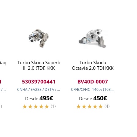
iaq
Turbo Skoda Superb
Turbo Skoda
III 2.0 (TDI) KKK
Octavia 2.0 TDI KKK
1
53039700441
BV40D-0007
190
CNHA / EA288 / DETA / DESA / EA288 / DDAA / DFHA
cv
(140
kw
)
190
CNHA / EA288 / DETA / DESA / EA288 / DDAA / DFHA
cv
(140
CFFB/CFHC
kw
)
140
cv
(103
190
kw
cv
)
(140
kw
)
495€
450€
Desde
Desde
1)
(1)
(4)