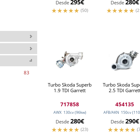
295€
280€
Desde
Desde
(50)
(2
83
Turbo Skoda Superb
Turbo Skoda Sup
1.9 TDI Garrett
2.5 TDI Garret
717858
454135
AWX
130
cv
(96
kw
)
AFB/AKN
150
cv
(110
280€
290€
Desde
Desde
(23)
(