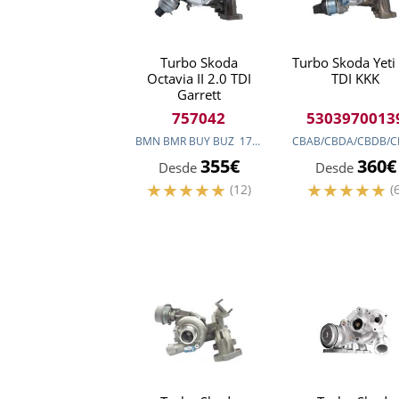
Turbo Skoda
Turbo Skoda Yeti
Octavia II 2.0 TDI
TDI KKK
Garrett
757042
5303970013
BMN BMR BUY BUZ
170
cv
(125
kw
)
355€
360€
Desde
Desde
(12)
(