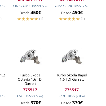
77
kw
)
CBZA / CBZB
105
cv
(77
kw
)
CBZA / CBZB
105
cv
(77
kw
)
450€
450€
Desde
Desde
1)
(1)
(1)
 1.2
Turbo Skoda
Turbo Skoda Rapid
Octavia 1.6 TDI
1.6 TDI Garrett
Garrett
H
775517
775517
77
kw
)
CAYC
105
cv
(77
kw
)
CAYC
105
cv
(77
kw
)
370€
370€
Desde
Desde