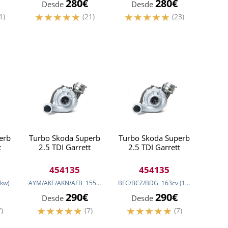
280€
280€
Desde
Desde
1)
(21)
(23)
erb
Turbo Skoda Superb
Turbo Skoda Superb
t
2.5 TDI Garrett
2.5 TDI Garrett
454135
454135
kw
)
AYM/AKE/AKN/AFB
155
cv
(114
kw
BFC/BCZ/BDG
)
163
cv
(120
kw
)
290€
290€
Desde
Desde
7)
(7)
(7)