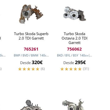
Turbo Skoda Superb
Turbo Skoda
I
2.0 TDI Garrett
Octavia 2.0 TDI
Garrett
765261
756062
0
cv
(103
kw
BMP / BVD / BMM
)
140
cv
(103
kw
BKD / BYL / BSY
)
140
cv
(103
kw
)
320€
295€
Desde
Desde
6)
(6)
(31)