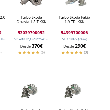
 2.0
Turbo Skoda
Turbo Skoda Fabia
Octavia 1.8 T KKK
1.9 TDI KKK
9
53039700052
54399700006
CBAB/CBDA/CBDB/CFHC
140
cv
(103
kw
)
APP/AUQ/AJQ/ARY/AWP/
180
cv
(132
ATD
kw
)
101
cv
(74
kw
)
370€
290€
Desde
Desde
6)
(6)
(3)