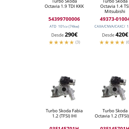
Turbo Skoda
Turbo Skoda
Octavia 1.9 TDI KKK
Octavia 1.4 TS
Mitsubishi
54399700006
49373-0100
ATD
101
cv
(74
kw
)
CAXA/CNVA/CAXC/
1
290€
420€
Desde
Desde
(3)
(
Turbo Skoda Fabia
Turbo Skoda
1.2 (TFSI) IHI
Octavia 1.2 (TFSI)
03F145701H
03F145701