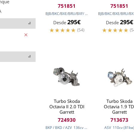
nque
751851
751851
A
BJB/BKC/BXE/BRU/BXF/
105
cv
(77
BJB/BKC/BXE/BRU/BX
kw
)
295€
295€
Desde
Desde
(54)
(5
Turbo Skoda
Turbo Skoda
Octavia II 2.0 TDI
Octavia 1.9 TD
Garrett
Garrett
724930
713673
BKP / BKD / AZV
136
cv
(100
kw
)
ASV
110
cv
(81
kw