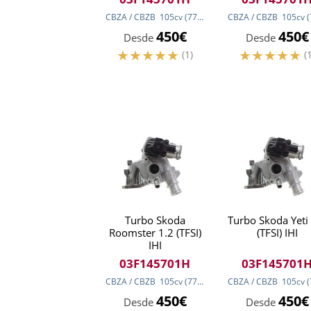
CBZA / CBZB
105
cv
(77
kw
)
CBZA / CBZB
105
cv
(
450€
450€
Desde
Desde
(1)
(
Turbo Skoda
Turbo Skoda Yeti
Roomster 1.2 (TFSI)
(TFSI) IHI
IHI
03F145701H
03F145701
CBZA / CBZB
105
cv
(77
kw
)
CBZA / CBZB
105
cv
(
450€
450€
Desde
Desde