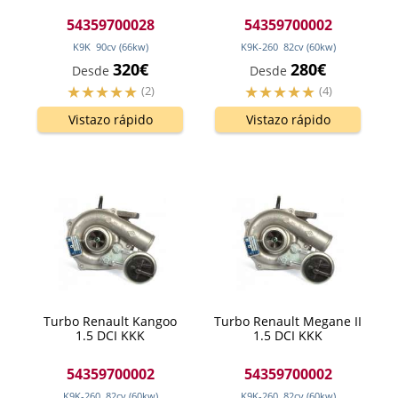
54359700028
54359700002
K9K
90
cv
(66
kw
)
K9K-260
82
cv
(60
kw
)
320€
280€
Desde
Desde
(2)
(4)
Vistazo rápido
Vistazo rápido
Turbo Renault Kangoo
Turbo Renault Megane II
1.5 DCI KKK
1.5 DCI KKK
54359700002
54359700002
K9K-260
82
cv
(60
kw
)
K9K-260
82
cv
(60
kw
)