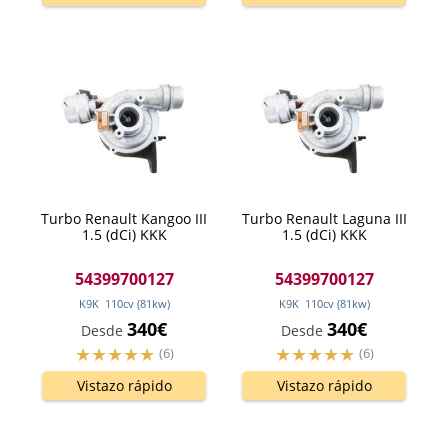
Turbo Renault Kangoo III
Turbo Renault Laguna III
1.5 (dCi) KKK
1.5 (dCi) KKK
54399700127
54399700127
K9K
110
cv
(81
kw
)
K9K
110
cv
(81
kw
)
340€
340€
Desde
Desde
(6)
(6)
Vistazo rápido
Vistazo rápido