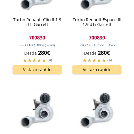
Turbo Renault Clio II 1.9
Turbo Renault Espace III
dTi Garrett
1.9 dTi Garrett
700830
700830
F9Q / F8Q
80
cv
(59
kw
)
F9Q / F8Q
75
cv
(55
kw
)
280€
280€
Desde
Desde
(4)
(4)
Vistazo rápido
Vistazo rápido