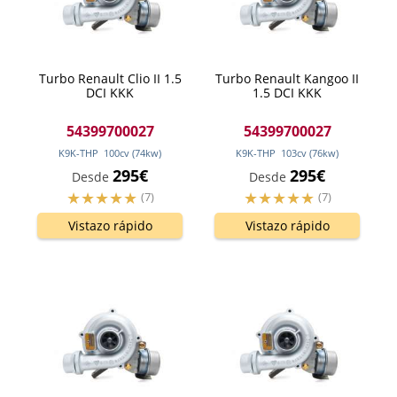
Turbo Renault Clio II 1.5
Turbo Renault Kangoo II
DCI KKK
1.5 DCI KKK
54399700027
54399700027
K9K-THP
100
cv
(74
kw
)
K9K-THP
103
cv
(76
kw
)
295€
295€
Desde
Desde
(7)
(7)
Vistazo rápido
Vistazo rápido