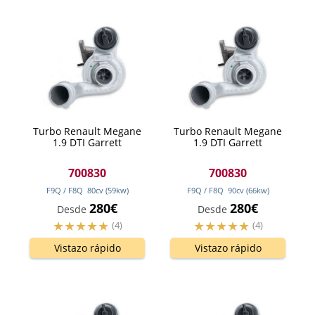
Turbo Renault Megane
Turbo Renault Megane
1.9 DTI Garrett
1.9 DTI Garrett
700830
700830
F9Q / F8Q
80
cv
(59
kw
)
F9Q / F8Q
90
cv
(66
kw
)
280€
280€
Desde
Desde
(4)
(4)
Vistazo rápido
Vistazo rápido