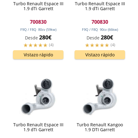
Turbo Renault Espace III
Turbo Renault Espace III
1.9 dTi Garrett
1.9 dTi Garrett
700830
700830
F9Q / F8Q
80
cv
(59
kw
)
F9Q / F8Q
90
cv
(66
kw
)
280€
280€
Desde
Desde
(4)
(4)
Vistazo rápido
Vistazo rápido
Turbo Renault Espace III
Turbo Renault Kangoo
1.9 dTi Garrett
1.9 DTI Garrett