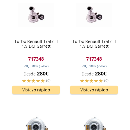
Turbo Renault Trafic II
Turbo Renault Trafic II
1.9 DCI Garrett
1.9 DCI Garrett
717348
717348
F9Q
78
cv
(57
kw
)
F9Q
98
cv
(72
kw
)
280€
280€
Desde
Desde
(6)
(6)
Vistazo rápido
Vistazo rápido