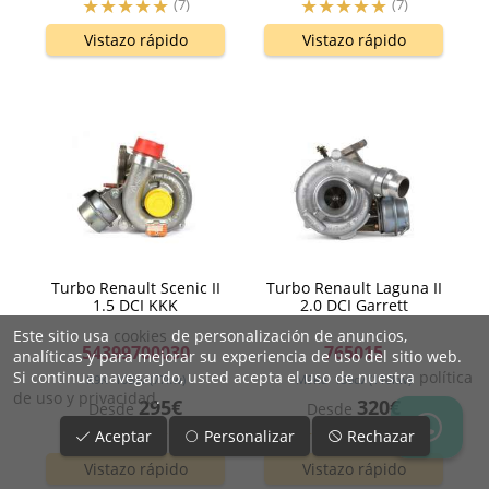
(7)
(7)
Vistazo rápido
Vistazo rápido
Turbo Renault Scenic II
Turbo Renault Laguna II
1.5 DCI KKK
2.0 DCI Garrett
Este sitio usa
cookies
de personalización de anuncios,
54399700030
765015
analíticas y para mejorar su experiencia de uso del sitio web.
Si continua navegando, usted acepta el uso de nuestra
política
K9K
105
cv
(77
kw
)
M9Ra
150
cv
(110
kw
)
de uso y privacidad
.
295€
320€
Desde
Desde
(7)
(11)
Aceptar
Personalizar
Rechazar
Vistazo rápido
Vistazo rápido