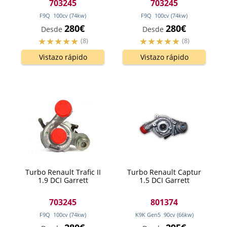
703245
703245
F9Q
100
cv
(74
kw
)
F9Q
100
cv
(74
kw
)
280€
280€
Desde
Desde
(8)
(8)
Vistazo rápido
Vistazo rápido
Turbo Renault Trafic II
Turbo Renault Captur
1.9 DCI Garrett
1.5 DCI Garrett
703245
801374
F9Q
100
cv
(74
kw
)
K9K Gen5
90
cv
(66
kw
)