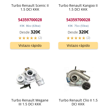
Turbo Renault Scenic II
Turbo Renault Kangoo II
1.5 DCI KKK
1.5 DCI KKK
54359700028
54359700028
K9K
86
cv
(63
kw
)
K9K
75
cv
(55
kw
)
320€
320€
Desde
Desde
(2)
(2)
Vistazo rápido
Vistazo rápido
Turbo Renault Megane
Turbo Renault Clio II 1.5
III 1.5 DCI KKK
DCI KKK