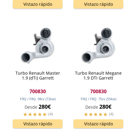
Vistazo rápido
Vistazo rápido
Turbo Renault Master
Turbo Renault Megane
1.9 (dTi) Garrett
1.9 DTI Garrett
700830
700830
F9Q / F8Q
98
cv
(72
kw
)
F9Q / F8Q
75
cv
(55
kw
)
280€
280€
Desde
Desde
(4)
(4)
Vistazo rápido
Vistazo rápido