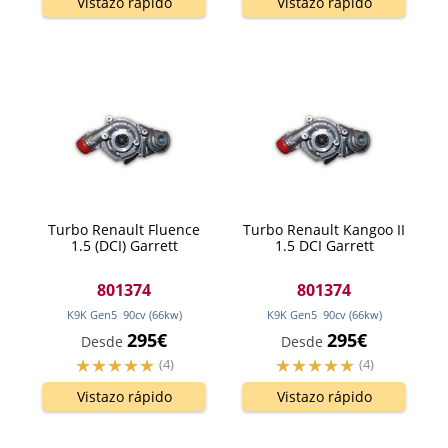
Vistazo rápido
Vistazo rápido
Turbo Renault Fluence
Turbo Renault Kangoo II
1.5 (DCI) Garrett
1.5 DCI Garrett
801374
801374
K9K Gen5
90
cv
(66
kw
)
K9K Gen5
90
cv
(66
kw
)
295€
295€
Desde
Desde
(4)
(4)
Vistazo rápido
Vistazo rápido