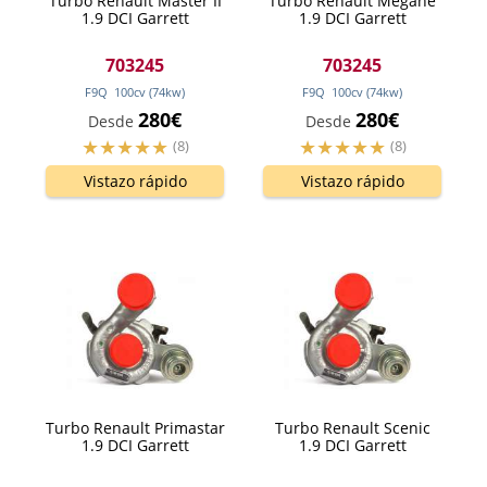
Turbo Renault Master II
Turbo Renault Megane
1.9 DCI Garrett
1.9 DCI Garrett
703245
703245
F9Q
100
cv
(74
kw
)
F9Q
100
cv
(74
kw
)
280€
280€
Desde
Desde
(8)
(8)
Vistazo rápido
Vistazo rápido
Turbo Renault Primastar
Turbo Renault Scenic
1.9 DCI Garrett
1.9 DCI Garrett