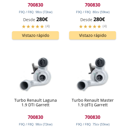
700830
700830
F9Q / F8Q
98
cv
(72
kw
)
F9Q / F8Q
80
cv
(59
kw
)
280€
280€
Desde
Desde
(4)
(4)
Vistazo rápido
Vistazo rápido
Turbo Renault Laguna
Turbo Renault Master
1.9 DTI Garrett
1.9 (dTi) Garrett
700830
700830
F9Q / F8Q
98
cv
(72
kw
)
F9Q / F8Q
75
cv
(55
kw
)