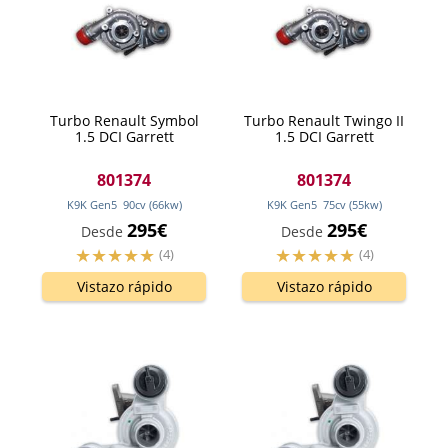
Turbo Renault Symbol
Turbo Renault Twingo II
1.5 DCI Garrett
1.5 DCI Garrett
801374
801374
K9K Gen5
90
cv
(66
kw
)
K9K Gen5
75
cv
(55
kw
)
295€
295€
Desde
Desde
(4)
(4)
Vistazo rápido
Vistazo rápido