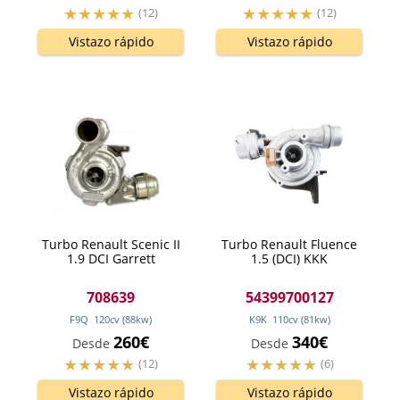
(12)
(12)
Vistazo rápido
Vistazo rápido
Turbo Renault Scenic II
Turbo Renault Fluence
1.9 DCI Garrett
1.5 (DCI) KKK
708639
54399700127
F9Q
120
cv
(88
kw
)
K9K
110
cv
(81
kw
)
260€
340€
Desde
Desde
(12)
(6)
Vistazo rápido
Vistazo rápido