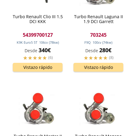
Turbo Renault Clio III 1.5
Turbo Renault Laguna II
DCI KKK
1.9 DCI Garrett
54399700127
703245
K9K Euro5 5T
106
cv
(78
kw
)
F9Q
100
cv
(74
kw
)
340€
280€
Desde
Desde
(6)
(8)
Vistazo rápido
Vistazo rápido