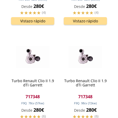
280€
280€
Desde
Desde
(4)
(4)
Vistazo rápido
Vistazo rápido
Turbo Renault Clio II 1.9
Turbo Renault Clio II 1.9
dTi Garrett
dTi Garrett
717348
717348
F9Q
78
cv
(57
kw
)
F9Q
98
cv
(72
kw
)
280€
280€
Desde
Desde
(6)
(6)