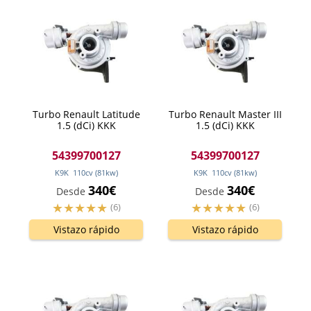
Turbo Renault Latitude
Turbo Renault Master III
1.5 (dCi) KKK
1.5 (dCi) KKK
54399700127
54399700127
K9K
110
cv
(81
kw
)
K9K
110
cv
(81
kw
)
340€
340€
Desde
Desde
(6)
(6)
Vistazo rápido
Vistazo rápido