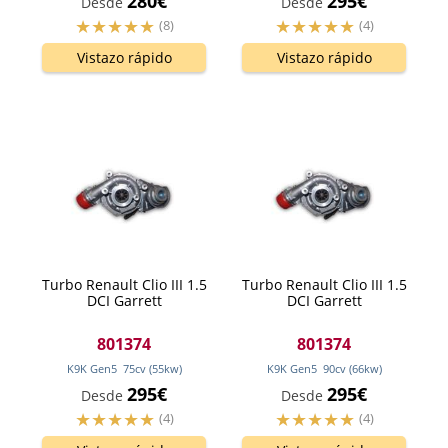
280€
295€
Desde
Desde
(8)
(4)
Vistazo rápido
Vistazo rápido
Turbo Renault Clio III 1.5
Turbo Renault Clio III 1.5
DCI Garrett
DCI Garrett
801374
801374
K9K Gen5
75
cv
(55
kw
)
K9K Gen5
90
cv
(66
kw
)
295€
295€
Desde
Desde
(4)
(4)