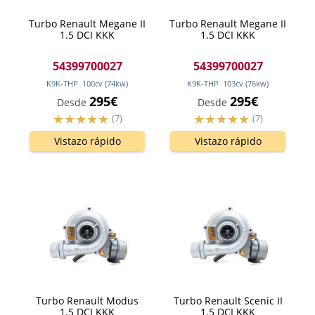
Turbo Renault Megane II
Turbo Renault Megane II
1.5 DCI KKK
1.5 DCI KKK
54399700027
54399700027
K9K-THP
100
cv
(74
kw
)
K9K-THP
103
cv
(76
kw
)
295€
295€
Desde
Desde
(7)
(7)
Vistazo rápido
Vistazo rápido
Turbo Renault Modus
Turbo Renault Scenic II
1.5 DCI KKK
1.5 DCI KKK