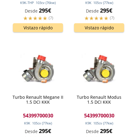
K9K-THP
103
cv
(76
kw
)
K9K
105
cv
(77
kw
)
295€
295€
Desde
Desde
(7)
(7)
Vistazo rápido
Vistazo rápido
Turbo Renault Megane II
Turbo Renault Modus
1.5 DCI KKK
1.5 DCI KKK
54399700030
54399700030
K9K
105
cv
(77
kw
)
K9K
105
cv
(77
kw
)
295€
295€
Desde
Desde