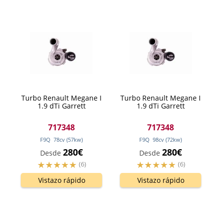
Turbo Renault Megane I
Turbo Renault Megane I
1.9 dTi Garrett
1.9 dTi Garrett
717348
717348
F9Q
78
cv
(57
kw
)
F9Q
98
cv
(72
kw
)
280€
280€
Desde
Desde
(6)
(6)
Vistazo rápido
Vistazo rápido