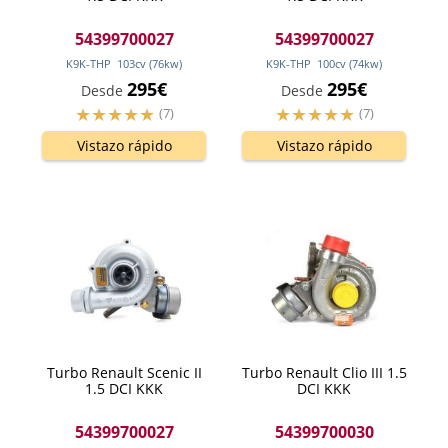
54399700027
54399700027
K9K-THP
103
cv
(76
kw
)
K9K-THP
100
cv
(74
kw
)
295€
295€
Desde
Desde
(7)
(7)
Vistazo rápido
Vistazo rápido
Turbo Renault Scenic II
Turbo Renault Clio III 1.5
1.5 DCI KKK
DCI KKK
54399700027
54399700030