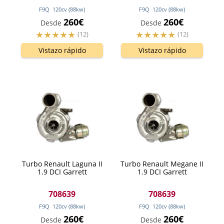
F9Q
120
cv
(88
kw
)
F9Q
120
cv
(88
kw
)
260€
260€
Desde
Desde
(12)
(12)
Vistazo rápido
Vistazo rápido
Turbo Renault Laguna II
Turbo Renault Megane II
1.9 DCI Garrett
1.9 DCI Garrett
708639
708639
F9Q
120
cv
(88
kw
)
F9Q
120
cv
(88
kw
)
260€
260€
Desde
Desde