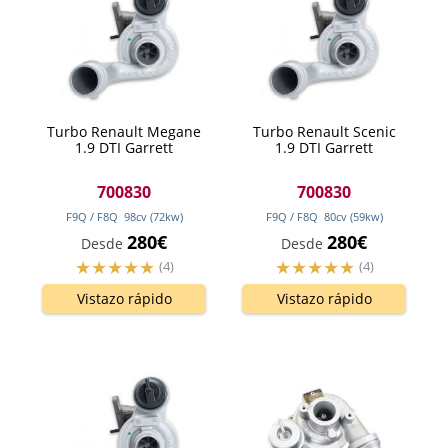
Turbo Renault Megane
Turbo Renault Scenic
1.9 DTI Garrett
1.9 DTI Garrett
700830
700830
F9Q / F8Q
98
cv
(72
kw
)
F9Q / F8Q
80
cv
(59
kw
)
280€
280€
Desde
Desde
(4)
(4)
Vistazo rápido
Vistazo rápido