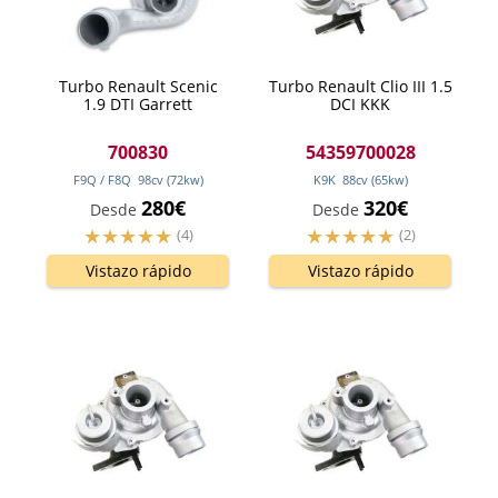
Turbo Renault Scenic
Turbo Renault Clio III 1.5
1.9 DTI Garrett
DCI KKK
700830
54359700028
F9Q / F8Q
98
cv
(72
kw
)
K9K
88
cv
(65
kw
)
280€
320€
Desde
Desde
(4)
(2)
Vistazo rápido
Vistazo rápido