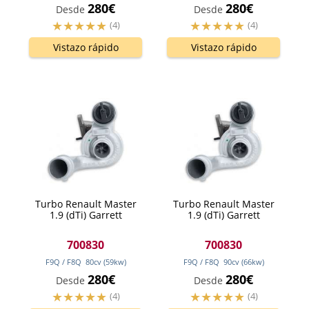
280€
280€
Desde
Desde
(4)
(4)
Vistazo rápido
Vistazo rápido
Turbo Renault Master
Turbo Renault Master
1.9 (dTi) Garrett
1.9 (dTi) Garrett
700830
700830
F9Q / F8Q
80
cv
(59
kw
)
F9Q / F8Q
90
cv
(66
kw
)
280€
280€
Desde
Desde
(4)
(4)