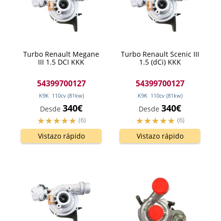
Turbo Renault Megane
Turbo Renault Scenic III
III 1.5 DCI KKK
1.5 (dCi) KKK
54399700127
54399700127
K9K
110
cv
(81
kw
)
K9K
110
cv
(81
kw
)
340€
340€
Desde
Desde
(6)
(6)
Vistazo rápido
Vistazo rápido